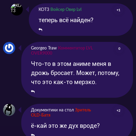
KOT3
Войсер Овер Lvl
+1
теперь всё найден?
Georgeo Traw
Комментатор LVL
0
OVER9000
Что-то в этом аниме меня в
дрожь бросает. Может, потому,
что это как-то мерзко.
Документики на стол
Зритель
+2
OLD-Батя
ё-кай это же дух вроде?