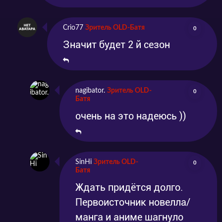
Crio77
Зритель OLD-Батя
0
Значит будет 2 й сезон
nagibator.
Зритель OLD-
0
Батя
очень на это надеюсь ))
SinHi
Зритель OLD-
0
Батя
Ждать придётся долго.
Первоисточник новелла/
манга и аниме шагнуло