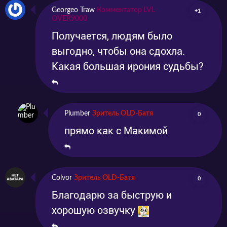
Georgeo Traw
Комментатор LVL
+1
OVER9000
Получается, людям было
выгодно, чтобы она сдохла.
Какая большая ирония судьбы?
Plumber
Зритель OLD-Батя
0
прямо как с Макимой
Colvor
Зритель OLD-Батя
0
Благодарю за быструю и
хорошую озвучку