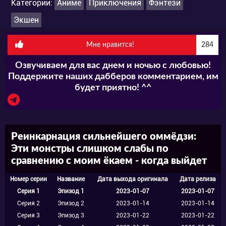
отправляется в параллельное измерение. Он
Категории:
Аниме
Приключения
Фэнтези
перерождается в семье магов, однако
Экшен
унаследовать этот дар от родителей ему не
Мне нравится!
284
удаётся. Харуёси особо не расстраивается,
Озвучиваем для вас днем и ночью с любовью!
что остался без магии, поскольку у него есть
Поддержите наших дабберов комментарием, им
исключительная мощь ещё из прошлой
будет приятно! ^^
жизни. Главный герой довольно быстро
понимает, что именно он – хозяин
Реинкарнация сильнейшего оммёдзи:
собственной жизни. Поэтому никто не может
Эти монстры слишком слабы по
встать у него на пути к успеху. Харуёси
сравнению с моим ёкаем - когда выйдет
уверен, что прекрасно справится со всем и
Номер серии
Название
Дата выхода оригинала
Дата релиза
без магии.
Серия 1
Эпизод 1
2023-01-07
2023-01-07
Серия 2
Эпизод 2
2023-01-14
2023-01-14
Серия 3
Эпизод 3
2023-01-22
2023-01-22
В прошлом он был королём, в настоящем –