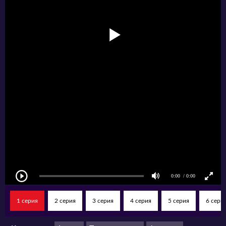
сильнейшего оммёдзи: Эти монстры
слишком слабы по сравнению с моим ёкаем»
в жанрах приключенческого экшена и
фэнтези от режиссёра Рёсукэ Сибуи
разворачиваются во вселенной, где магия
стала неотъемлемой частью жизни каждого
человека. В центре событий оказывается
самый сильный воин своего времени по
имени Харуёси. Его предали и убили
собственные соратники, однако он даже
после смерти остаётся весьма
могущественным созданием. Главный герой
1 серия
2 серия
3 серия
4 серия
5 серия
6 сери
применяет технику реинкарнации и