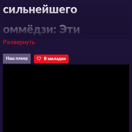
сильнейшего
оммёдзи: Эти
Развернуть
монстры слишком
Наш плеер
В закладки
слабы по сравнению с
моим ёкаем
Действия японского аниме «Реинкарнация