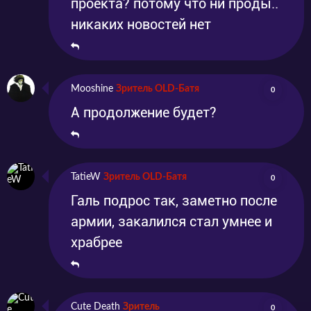
проекта? потому что ни проды..
человек отправляется покорять подземелье.
никаких новостей нет
Исследуя подземный мир, в скором времени
он создает сеть крупнейших квестов, пройти
которые смогут только самые отважные и
Mooshine
Зритель OLD-Батя
0
сильные участники. Чтобы получить новое
А продолжение будет?
обмундирование, соревнующиеся должны
добраться до специальных мест, которые
TatieW
Зритель OLD-Батя
0
тщательно маскируются.
Галь подрос так, заметно после
армии, закалился стал умнее и
Посмотреть японское аниме «Реинкарнация
храбрее
сильнейшего оммёдзи: Эти монстры
слишком слабы по сравнению с моим ёкаем»
в жанрах приключенческого экшена и
Cute Death
Зритель
0