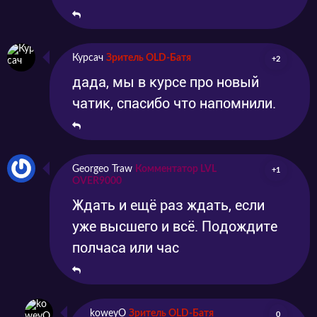
Курсач
Зритель OLD-Батя
+2
дада, мы в курсе про новый
чатик, спасибо что напомнили.
Georgeo Traw
Комментатор LVL
+1
OVER9000
Ждать и ещё раз ждать, если
уже высшего и всё. Подождите
полчаса или час
koweyO
Зритель OLD-Батя
0