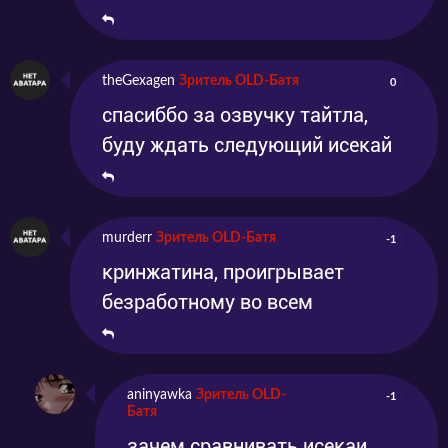
theGexagen
Зритель OLD-Батя
0
спасиббо за озвучку тайтла,
буду ждать следующий исекай
murderr
Зритель OLD-Батя
-1
кринжатина, проигрывает
безработному во всем
aninyawka
Зритель OLD-
-1
Батя
зачем сравнивать исекаи