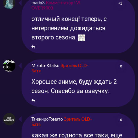
marin3
Комментатор LVL
+1
OVER9000
отличный конец! теперь, с
нетерпением дожидаться
второго сезона.
Mikoto-Kibitsu
Зритель OLD-
0
Батя
Хорошее аниме, буду ждать 2
сезон. Спасибо за озвучку.
ТанжироТомато
Зритель OLD-
0
Батя
какая же годнота все таки, еще