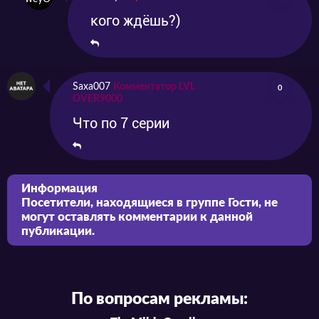
кого ждёшь?)
Saxa007
Комментатор LVL
0
OVER9000
Что по 7 серии
Информация
Посетители, находящиеся в группе
Гости
, не
могут оставлять комментарии к данной
публикации.
По вопросам рекламы: