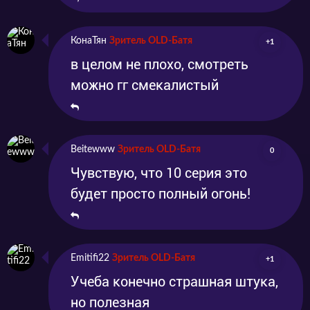
КонаТян
Зритель OLD-Батя
+1
в целом не плохо, смотреть
можно гг смекалистый
Beitewww
Зритель OLD-Батя
0
Чувствую, что 10 серия это
будет просто полный огонь!
Emitifi22
Зритель OLD-Батя
+1
Учеба конечно страшная штука,
но полезная