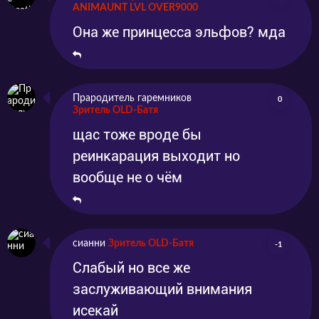
ANIMAUNT LVL OVER9000
фэнтези от режиссёра Рёсукэ Сибуи можно
Она же принцесса эльфов? мда
на нашем сайте абсолютно бесплатно.
Регистрацию проходить для этого также не
нужно. Мы предлагаем вам хорошее
Прародитель гаремников
0
качество картинки, комфортное
Зритель OLD-Батя
щас тоже вроде бы
времяпрепровождения и потрясающую
реинкарация выходит но
озвучку персонажей. Не забывайте делиться
вообще не о чём
также своими впечатлениями и эмоциями в
комментариях.
сианни
Зритель OLD-Батя
-1
Слабый но все же
заслуживающий внимания
исекай