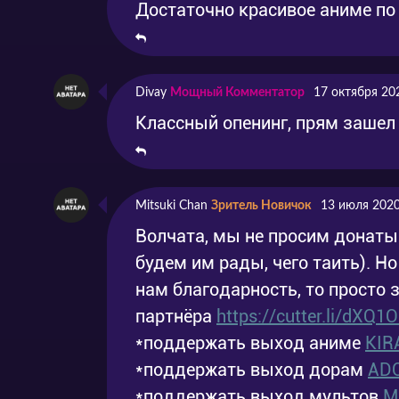
Достаточно красивое аниме по
Divay
Мощный Комментатор
17 октября 20
Классный опенинг, прям зашел
Mitsuki Chan
Зритель Новичок
13 июля 2020
Волчата, мы не просим донаты
будем им рады, чего таить). Н
нам благодарность, то просто 
партнёра
https://cutter.li/dXQ1
*поддержать выход аниме
KIR
*поддержать выход дорам
AD
*поддержать выход мультов
M