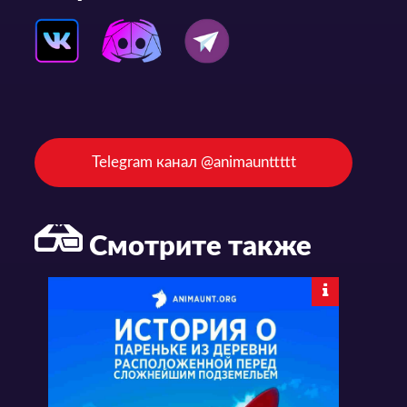
Telegram канал @animaunttttt
Смотрите также