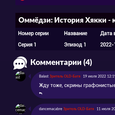
Оммёдзи стоят на страже порядка даже 
Оммёдзи: История Хякки - 
угроза снова станет реальной. Однако, 
Номер серии
Название
Дата 
своей обычной жизнью. И, несмотря на с
они время от времени попадают в забавн
Серия 1
Эпизод 1
2022-
время нести возмездие, они готовы себя
Комментарии (4)
Смотрите аниме «Оммёдзи: История Хякк
озвучке и хорошем качестве совершенно
Balast
Зритель OLD-Батя
19 июля 2022 12:1
Жду тоже, скрины графонистые 
dancemacabre
Зритель OLD-Батя
11 июля 2