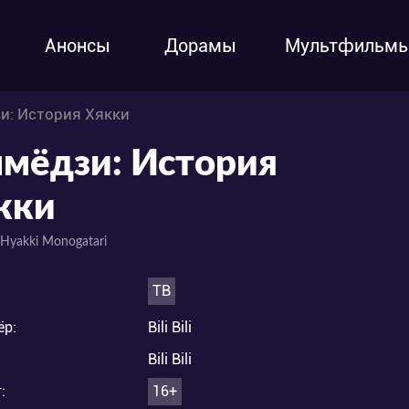
Анонсы
Дорамы
Мультфильм
и: История Хякки
мёдзи: История
кки
Hyakki Monogatari
ТВ
ёр:
Bili Bili
Bili Bili
:
16+