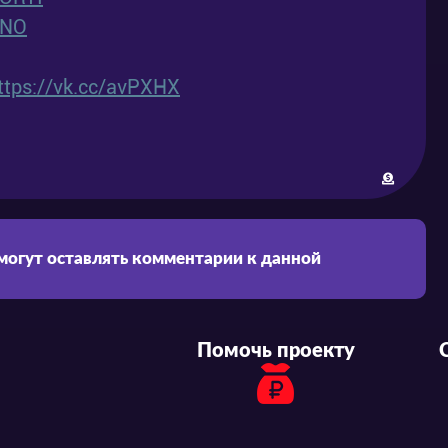
ENO
ttps://vk.cc/avPXHX
 могут оставлять комментарии к данной
Помочь проекту