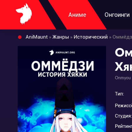
Аниме
Онгоинги
AniMaunt
»
Жанры
»
Исторический
» Оммёдз
Ом
Хя
Onmyou 
Тип:
Режисс
Студия:
Рейтинг