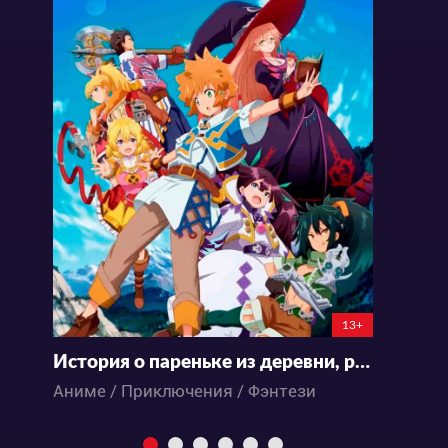
13+
История о пареньке из деревни, расположенной перед сложнейшим подземельем
Аниме / Приключения / Фэнтези
А