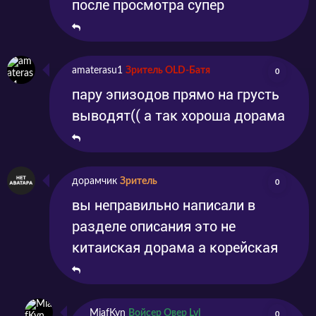
после просмотра супер
amaterasu1
Зритель OLD-Батя
0
пару эпизодов прямо на грусть
выводят(( а так хороша дорама
дорамчик
Зритель
0
вы неправильно написали в
разделе описания это не
китаиская дорама а корейская
MiafKyn
Войсер Овер Lvl
0