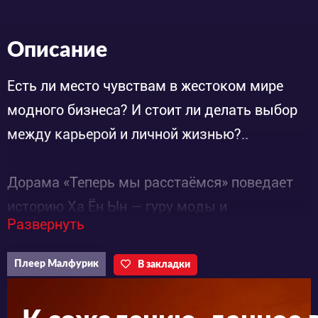
Описание
Есть ли место чувствам в жестоком мире
модного бизнеса? И стоит ли делать выбор
между карьерой и личной жизнью?..
Дорама «Теперь мы расстаёмся» поведает
историю Ха Ëн Ын — гуру моды и
Развернуть
руководительницы отдела дизайна
ведущего бренда страны. С своим юным
Плеер Малфурик
В закладки
годам девушка успела добиться успеха,
признания и известности. Однако множество