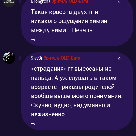
Brongrcha
Зритель OLD-Батя
0
Такая красота двух гг и
никакого ощущения химии
между ними... Печаль
Slay3r
Зритель OLD-Батя
0
«страдания» гг высосаны из
пальца. А уж слушать в таком
возрасте приказы родителей
вообще выше моего понимания.
Скучно, нудно, надуманно и
нежизненно.