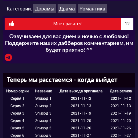
отношениях и концентрироваться на работе.
Категории:
Дорамы
Драма
Романтика
Мнение сторонних людей интересовало её
меньше всего. Так было до того самого
Мне нравится!
12
момента, пока в жизни Ëн Ын не появился
Озвучиваем для вас днем и ночью с любовью!
он...
Поддержите наших дабберов комментарием, им
будет приятно! ^^
Юн Чжэ Кук в дораме «Теперь мы
расстаёмся» — популярный фэн-фотограф.
Теперь мы расстаемся - когда выйдет
Но девушку привлекает в нем совсем не то,
Номер серии
Название
Дата выхода оригинала
Дата релиза
на что обращают внимание другие люди. Она
Серия 1
Эпизод 1
2021-11-12
2021-11-12
остается равнодушна к его богатству,
Серия 2
Эпизод 2
2021-11-13
2021-11-13
Серия 3
Эпизод 3
2021-11-19
2021-11-19
привлекательной внешности и обаянию, но
Серия 4
Эпизод 4
2021-11-20
2021-11-20
находит в нем нечто другое, от чего не может
Серия 5
Эпизод 5
2021-11-26
2021-11-26
Серия 6
Эпизод 6
2021-11-27
2021-11-27