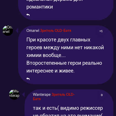
романтики
Omarwi
Зритель OLD-Батя
+1
При красоте двух главных
героев между ними нет никакой
химии вообще….
Второстепенные герои реально
интереснее и живее.
Wanterape
Зритель OLD-
0
Батя
так и есть( видимо режиссер
не обратил на это внимание(