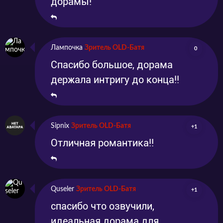
дорамы!
Лампочка
Зритель OLD-Батя
0
Спасибо большое, дорама
держала интригу до конца!!
Sipnix
Зритель OLD-Батя
+1
Отличная романтика!!
Quseler
Зритель OLD-Батя
+1
спасибо что озвучили,
идеальная дорама для