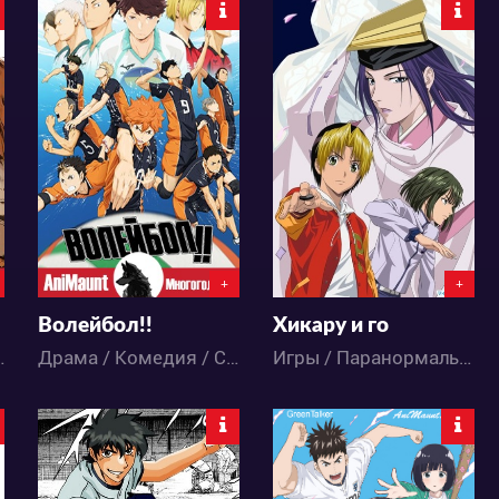
70512
16674
20
265
3
34
+
+
Волейбол!!
Хикару и го
 / Сёнэн / Школа / Аниме
Драма / Комедия / Спорт / Сёнэн / Школа / Аниме
Игры / Паранормальное / Драма / Комедия / Спорт / Аниме