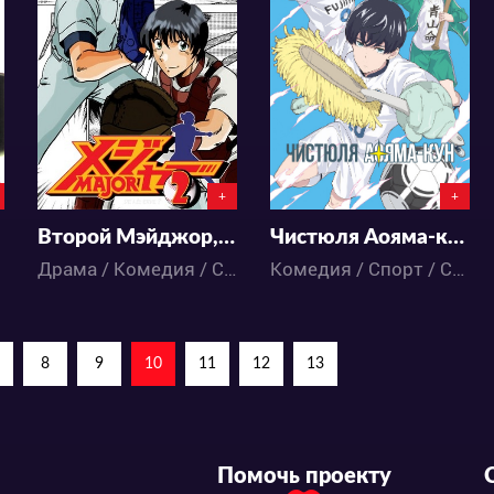
17037
18399
1
45
2
29
+
+
Второй Мэйджор, 7сезон
Чистюля Аояма-кун
Драма / Комедия / Спорт / Сёнэн / Аниме
Комедия / Спорт / Сёнэн / Школа / Аниме
8
9
10
11
12
13
Помочь проекту