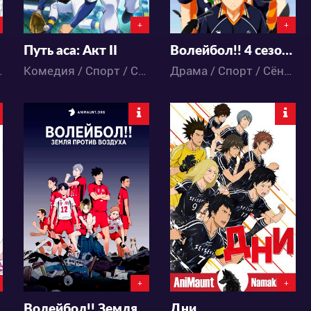
+
+
Путь аса: Акт II
Волейбол!! 4 сезон: К вершине
Школа / Аниме
Комедия / Спорт / Сёнэн / Школа / Аниме
Драма / Спорт / Сёнэн / Школа / Аниме
17427
30958
1
24
1
30
+
+
ушек?
Волейбол!! Земля против воздуха
Дни