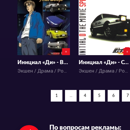
404929
17468
13
657
4
14
+
+
Инициал «Ди» - Все сезоны
Инициал «Ди» - Стадия третья
Экшен / Драма / Романтика / Спорт / Сёнэн / Аниме
Экшен / Драма / Романтика / Спорт / Сёнэн / Аниме
1
...
4
5
6
7
По вопросам рекламы: