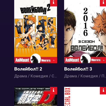
43093
47611
10
170
14
105
+
+
Волейбол!! 2
Волейбол!! 3
Драма / Комедия / Спорт / Сёнэн / Школа / Аниме
Драма / Комедия / Повседневность / Спорт