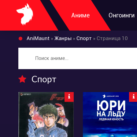
Аниме
Онгоинги
AniMaunt
»
Жанры
»
Спорт
» Страница 10
Спорт
7776
8531