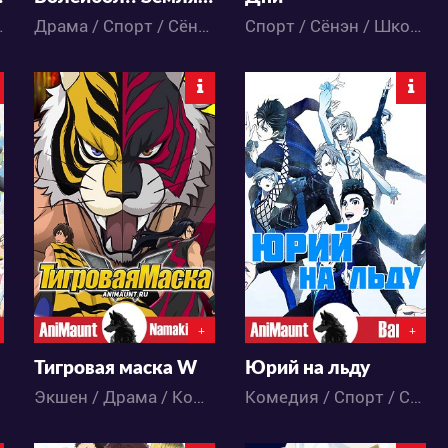
Школа / Этти
Драма / Спорт / Сёнэн / Школа / Аниме
Спорт / Сёнэн / Школа / Аниме
28676
65214
4
13
18
335
+
+
!
Тигровая маска W
Юрий на льду
Экшен / Драма / Комедия / Спорт / Сёнэн / Аниме
Комедия / Спорт / Сёнэн-ай / Аниме