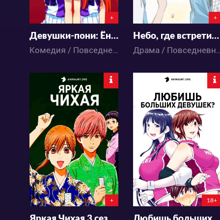
+
+
Девушки-пони: Ёнкома
Небо, где встретились звёзды
Комедия / Повседневность / Спорт / Школа / Аниме
Драма / Повседневность / Спорт / 
17407
24441
7
15
12
34
+
18+
Яркая Чихая 3 сезон
Любишь больших дев