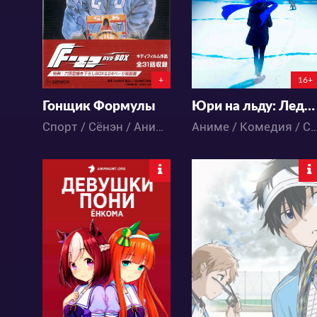
0
6
3
4
+
16+
Гонщик Формулы
Юри на льду: Ледяная юность
Спорт / Сёнэн / Аниме
Аниме / Комедия / 
11832
4785
5
2
4
5