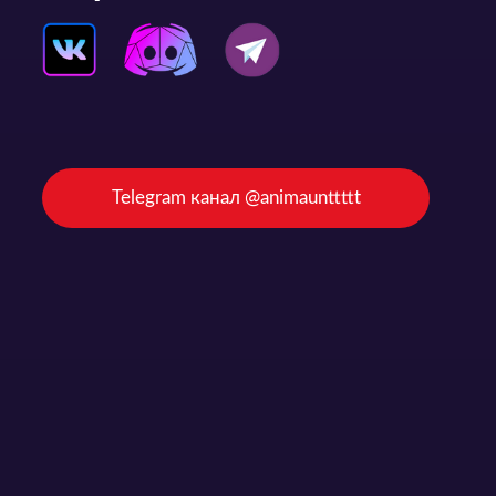
Telegram канал @animaunttttt