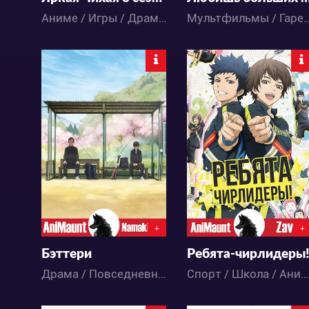
Аниме / Игры / Драма / Повседневность / Спорт / Школа
Мультфильмы / Гарем / Спорт / 
12081
14864
4
4
2
20
+
+
Бэттери
Ребята-чирлидеры
Драма / Повседневность / Спорт / Аниме
Спорт / Школа / Аниме