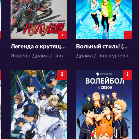
0
4
1
4
+
+
Легенда о крутящихся колёсах
Вольный стиль! (ФИЛЬМ)
Спорт
Экшен / Драма / Спорт / Сёнэн / Аниме
Драма / Повседневность / Спорт / Школа / Аниме
5384
47410
0
1
6
90