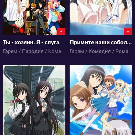
+
+
Ты - хозяин. Я - слуга
Примите наши соболезнования, Ниномия-кун
Гарем / Пародия / Комедия / Романтика / Сёнэн / Этти / Аниме
Гарем / Комедия / Романтика / Сёнэн / Фэнтези / Этти / Аниме
8958
3507
7
6
3
0