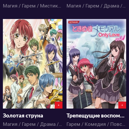
Магия / Гарем / Мистика / Комедия / Романтика / Сёнэн / Фэнтези / Школа / Аниме
Магия / Гарем / Драма / Комедия / Романтика / Школа / Аниме
5310
5354
1
2
2
1
+
+
Золотая струна
Трепещущие воспоминания
Магия / Гарем / Драма / Комедия / Музыка / Романтика / Сёдзё / Школа / Аниме
Гарем / Комедия / Повседневность / Романтика / Школа / Аниме