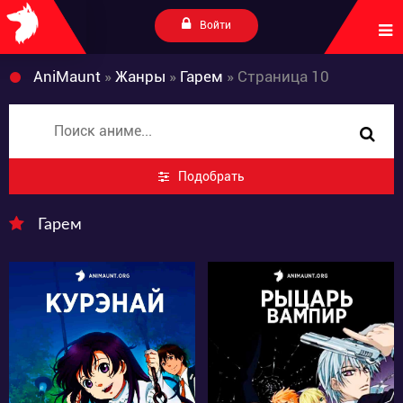
Войти
AniMaunt
»
Жанры
»
Гарем
» Страница 10
Подобрать
Гарем
6525
6447