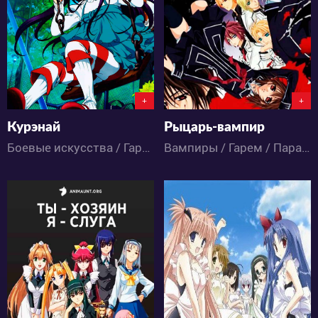
3
2
3
6
+
+
Курэнай
Рыцарь-вампир
Боевые искусства / Гарем / Драма / Комедия / Приключения / Сёнэн / Аниме
Вампиры / Гарем / Паранормальное / Мистика / Драма / Романтика / Сёдзё / Аниме
5140
4865
1
3
2
4