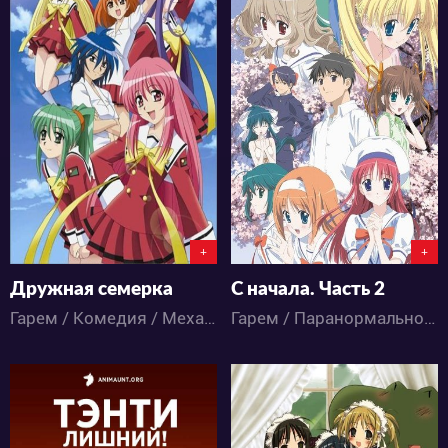
4605
5811
1
4
1
26
+
+
Дружная семерка
С начала. Часть 2
Гарем / Комедия / Меха / Приключения / Романтика / Сёнэн / Школа / Этти / Аниме
Гарем / Паранормальное / Мистика / Драма / Комедия / Романтика / Аниме