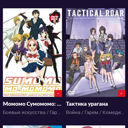
5183
4484
1
2
2
4
+
+
Момомо Сумомомо: Сильнейшая невеста на планете
Тактика урагана
Боевые искусства / Гарем / Экшен / Комедия / Приключения / Романтика / Сёнэн / Этти / Аниме
Война / Гарем / Комедия / Приключения / Романтика / Фантастика / Этти / Аниме