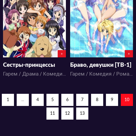
4469
5665
1
0
1
4
+
+
Сестры-принцессы
Браво, девушки [ТВ-1]
Гарем / Драма / Комедия / Повседневность / Романтика / Аниме
Гарем / Комедия / Романтика / Сёнэн / Фэнтези / Школа / Этти / Аниме
1
...
4
5
6
7
8
9
10
11
12
13