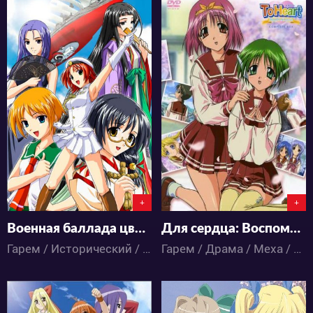
7336
4177
1
17
1
0
+
+
Военная баллада цвета лайма [ТВ-1]
Для сердца: Воспоминания
Гарем / Исторический / Паранормальное / Мистика / Драма / Комедия / Меха / Приключения / Этти / Аниме
Гарем / Драма / Меха / Повседневность / Романтика / Фантастика / Школа / Аниме