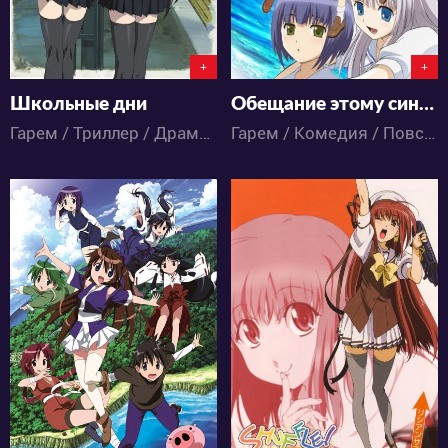
+
+
Школьные дни
Обещание этому синему небу
Гарем / Триллер / Драма / Романтика / Сёнэн / Ужасы / Школа / Аниме
Гарем / Комедия / Повседневность / Романтика / Школа / Аниме
6005
3926
5
4
1
0