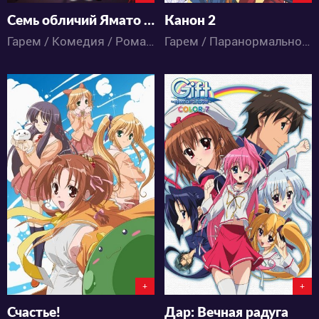
Семь обличий Ямато Надэсико
Канон 2
Гарем / Комедия / Романтика / Сёдзё / Аниме
Гарем / Паранормальное / Мистика / Драма / Комедия / Повседневность / Романтика / Фантастика / Школа / Аниме
4857
4017
5
0
1
1
+
+
Счастье!
Дар: Вечная радуга