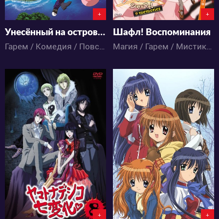
+
+
Унесённый на остров Айран
Шафл! Воспоминания
Гарем / Комедия / Повседневность / Романтика / Сёнэн / Фэнтези / Этти / Аниме
Магия / Гарем / Мистика / Драма / Комедия / Романтика / Сёнэн / Фэнтези / Школа / Этти / Аниме
9983
3643
2
5
1
0
+
+