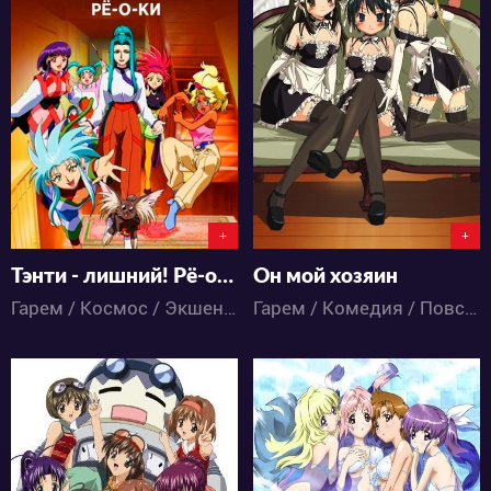
4649
6084
1
1
2
3
+
+
Тэнти - лишний! Рё-о-ки
Он мой хозяин
Гарем / Космос / Экшен / Комедия / Приключения / Сёнэн / Фантастика / Фэнтези / Этти / Аниме
Гарем / Комедия / Повседневность / Сёнэн / Этти / Аниме