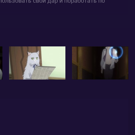
ользовать свой дар и поработать по
чинает содействовать Лидии в поисках
иквией становится – меч Мерроу. Лорд
авитель земли фейри, но на самом деле все
тот ли он, за кого себя выдает?