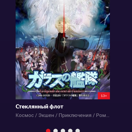
13+
Стеклянный флот
Ф
Космос / Экшен / Приключения / Романтика / Фантастика / Аниме