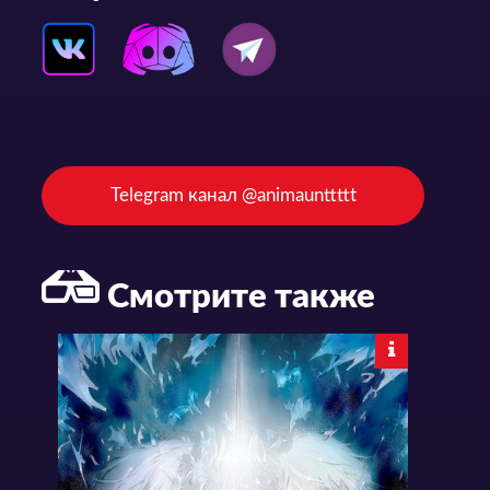
Telegram канал @animaunttttt
Смотрите также