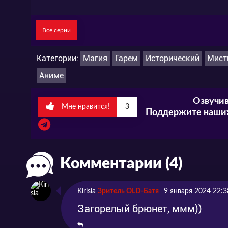
Все серии
Категории:
Магия
Гарем
Исторический
Мист
Аниме
Озвучив
Мне нравится!
3
Поддержите наших
Комментарии (4)
Kirisia
Зритель OLD-Батя
9 января 2024 22:3
Загорелый брюнет, ммм))