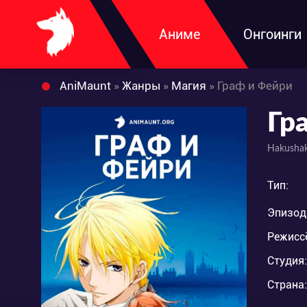
Аниме
Онгоинги
AniMaunt
»
Жанры
»
Магия
» Граф и Фейри
Гр
Hakushak
Тип:
Эпизод
Режисс
Студия:
Страна: