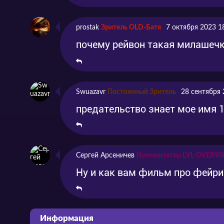
prostak
Зритель OLD-Батя
7 октября 2023 1
почему рейвон такая милашеч
Swuazavr
Постоянный Зритель
28 сентября 
предательство знает мое имя 1
Сергей Арсеничев
Комментатор LVL OVER90
Ну и как вам фильм про фейри
Информация