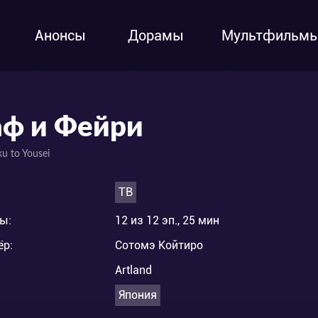
Анонсы
Дорамы
Мультфильм
аф и Фейри
u to Yousei
ТВ
ы:
12 из 12 эп., 25 мин
ёр:
Сотомэ Койтиро
Artland
Япония