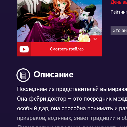
День в
Рейтинг
Это ан
13+
Смотреть трейлер
Описание
Последним из представителей вымирающ
Она фейри доктор – это посредник меж
особый дар, она способна понимать и р
призраков, водяных, знает традиции и о