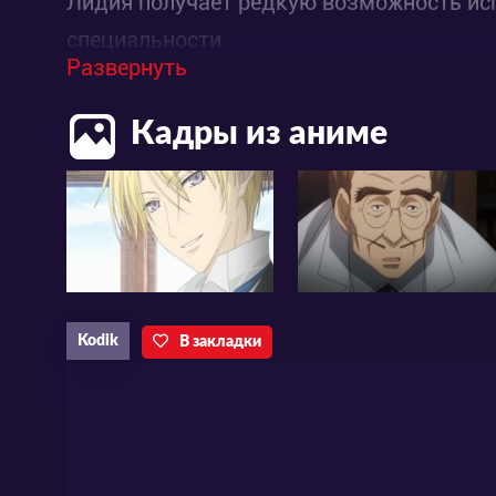
Лидия получает редкую возможность исп
специальности.
Развернуть
Лорд Эдгар, сделавший предложение, на
Кадры из аниме
утраченной реликвии своего народа. Рел
рассказывает всем, что именно Лидия пр
далеко не так чудесно. Кто этот Лорд, и 
Kodik
В закладки