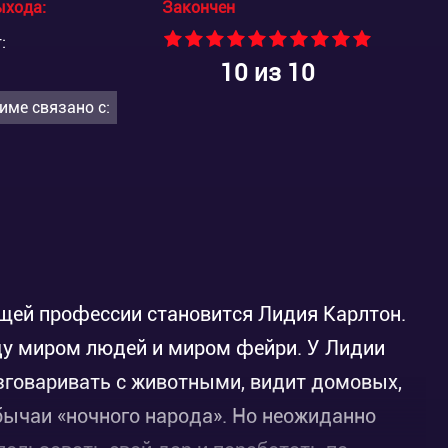
ыхода:
Закончен
:
10
из 10
име связано с:
ей профессии становится Лидия Карлтон.
ду миром людей и миром фейри. У Лидии
азговаривать с животными, видит домовых,
бычаи «ночного народа». Но неожиданно