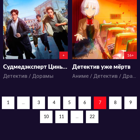
9110
18546
8
7
24
48
+
16+
Судмедэксперт Цинь Мин: Безмолвная улика
Детектив уже мёртв
Детектив / Дорамы
Аниме / Детектив / Драма / Комедия / Романтика
1
...
3
4
5
6
7
8
9
10
11
...
22