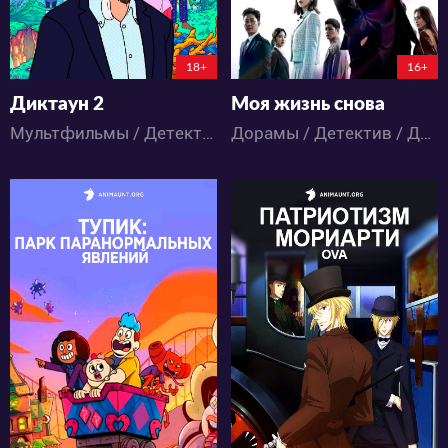
18+
16+
Диктаун 2
Моя жизнь снова
Мультфильмы / Детектив / Комедия
Дорамы / Детектив / Драма / Фантастика
7490
17341
21
5
9
16