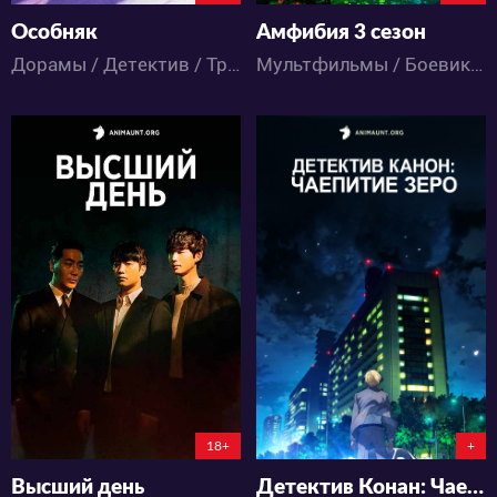
Особняк
Амфибия 3 сезон
Дорамы / Детектив / Триллер
Мультфильмы / Боевик / Детектив / Драма / Комедия / Приключения / Триллер / Фантастика / Фэнтези
9398
6267
28
13
4
9
18+
+
Высший день
Детектив Конан: Чаепитие Зеро