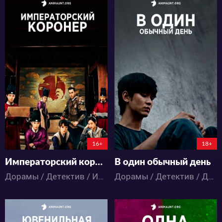
20951
12929
8
91
11
9
16+
18+
Императорский коронер
В один обычный день
Дорамы / Детектив / Исторический / Романтика
Дорамы / Детектив / Драма / Триллер