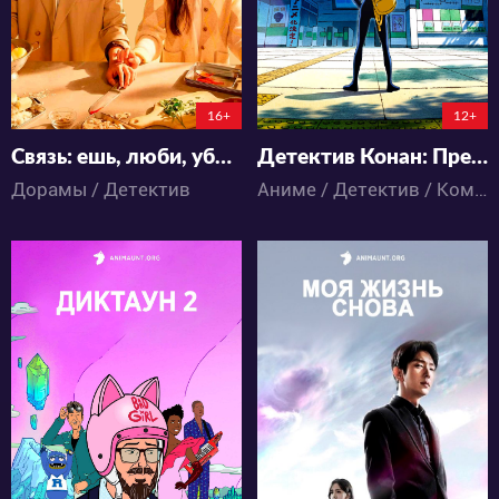
16+
12+
Связь: ешь, люби, убивай
Детектив Конан: Преступник Ханзава
Дорамы / Детектив
Аниме / Детектив / Комедия / Сёнэн
6944
11125
20
13
33
26