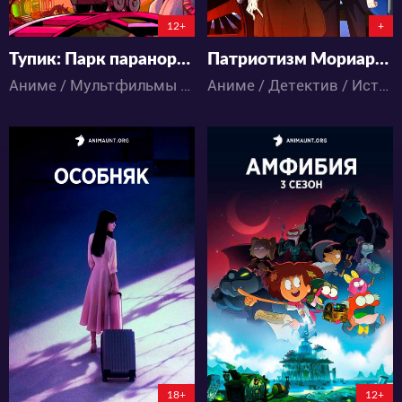
12+
+
Тупик: Парк паранормальных явлений
Патриотизм Мориарти OVA
Аниме / Мультфильмы / Апокалипсис / Боевик / Детектив / Комедия / Паранормальное / Ужасы
Аниме / Детектив / Исторический / Психология / Сёнэн / Триллер
5166
20144
0
20
21
18+
12+