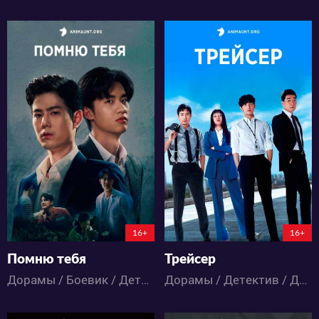
14801
7719
23
16
11
6
16+
16+
Помню тебя
Трейсер
Дорамы / Боевик / Детектив / Драма / Триллер
Дорамы / Детектив / Драма / Триллер