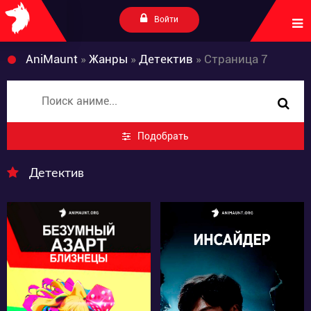
Войти
AniMaunt
»
Жанры
»
Детектив
» Страница 7
Подобрать
Детектив
14733
10189