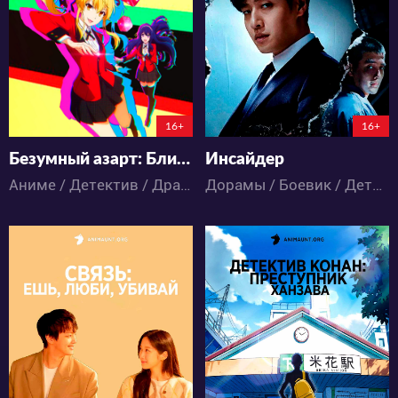
68
27
45
15
16+
16+
Безумный азарт: Близнецы
Инсайдер
Аниме / Детектив / Драма / Психология / Сёнэн / Школа
Дорамы / Боевик / Детектив / Драма
9407
8002
38
24
15
3