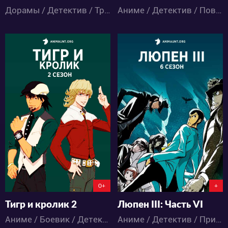
Дорамы / Детектив / Триллер
Аниме / Детектив / Повседневность / Сёнэн
6405
33572
15
7
8
64
0+
+
Тигр и кролик 2
Люпен III: Часть VI
Аниме / Боевик / Детектив / Комедия / Экшен
Аниме / Детектив / Приключения / Экшен