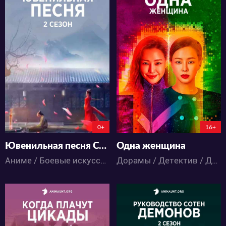
24611
6801
10
29
12
17
0+
16+
Ювенильная песня Сезон 2
Одна женщина
Аниме / Боевые искусства / Детектив / Исторический / Приключения / Экшен
Дорамы / Детектив / Драма / Романтика