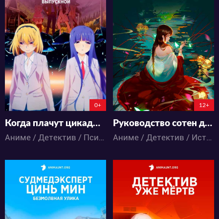
14549
24058
20
11
11
16
0+
12+
Когда плачут цикады: Выпускной
Руководство сотен демонов 2
Аниме / Детектив / Психология / Паранормальное / Триллер / Ужасы
Аниме / Детектив / Исторический / Приключения / Паранормальное / Фэнтези