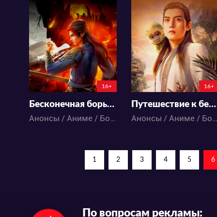
4993
10568
9
0
9
0
0:0:0
0:0:0
16+
16+
Бесконечная борьба
Путешествие к бессмертию 3
Анонсы / Аниме / Боевые искусства / Исторический / Приключения / Фэнтези / Экшен
Анонсы / Аниме / Боевые искусства / Исторический / Приключения / Фэнтези
1
2
3
4
5
6
По вопросам рекламы: