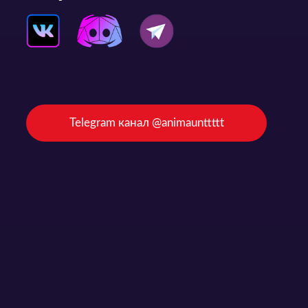
Telegram канал @animaunttttt