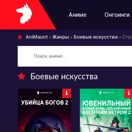
Аниме
Онгоинги
AniMaunt
»
Жанры
»
Боевые искусства
» Стр
Боевые искусства
47475
3757