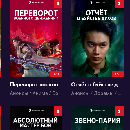
17215
3470
6
0
11
0
0:0:0
16+
16+
Переворот военного движения 4
Отчёт о буйстве духов
 / Экшен
Анонсы / Аниме / Боевые искусства / Исторический / Приключения / Фэнтези / Экшен
Анонсы / Дорамы / Боевые искусства / Сёнэн / Фэнтези / Экшен