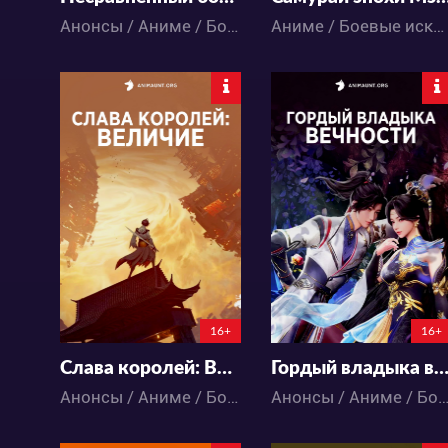
Анонсы / Аниме / Боевые искусства / Исторический / Приключения / Фэнтези / Экшен
Аниме / Боевые искусства
5879
8813
8
0
9
0
0:0:0
0:0:0
16+
16+
Слава королей: Величие
Гордый владыка вечнос
Анонсы / Аниме / Боевые искусства / Исторический / Приключения / Фэнтези / Экшен
Анонсы / Аниме / Боевые искусства / Исторический / Приключения / Фэнтези