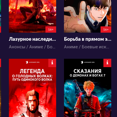
5
0
99
177
0:0:0
16+
16+
Лазурное наследие: Префектура Дуннин
Борьба в прямом эфире
 / Экшен
Анонсы / Аниме / Боевые искусства / Исторический / Приключения / Фэнтези / Экшен
Аниме / Боевые искусства / Школа / Экшен
21975
5128
26
41
7
0