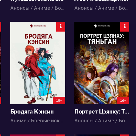
Анонсы / Аниме / Боевые искусства / Исторический / Приключения / Фэнтези / Экшен
Анонсы / Аниме / Боевые искусства / Комедия / Фэнтези / Школа / Экшен
24158
4411
89
42
6
0
0:0:0
18+
16+
ти
Бродяга Кэнсин
Портрет Цзянху: Тяньган
 / Экшен
Аниме / Боевые искусства / Исторический / Романтика / Сёнэн / Экшен
Анонсы / Аниме / Боевые искусства / Исторический / Приключения / Фэнтези / Экшен