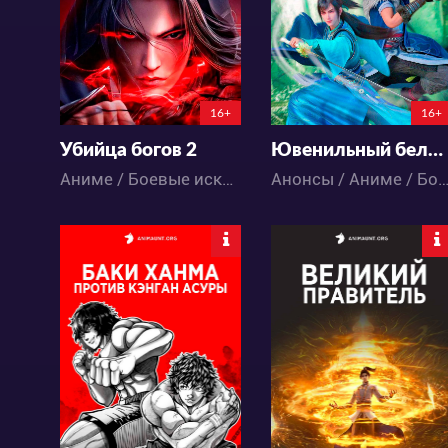
45
82
5
0
0:0:0
16+
16+
Убийца богов 2
Ювенильный белый конь, опьянённый весенним ветром 2
Аниме / Боевые искусства / Исторический / Приключения / Фэнтези / Экшен
Анонсы / Аниме / Боевые искусства / Исторический / Приключения / Фэнтези
81941
98612
43
203
83
131