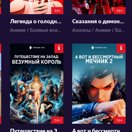
0:0:0
16+
16+
Легенда о голодных волках: Путь одинокого волка
Сказания о демонах и богах 7
Аниме / Боевые искусства / Экшен
Анонсы / Аниме / Боевые искусства / Комедия / Приключения / Романтика / Фэнтези / Экшен
11597
6429
7
0
5
0
0:0:0
0:0:0
16+
16+
: 1874
Путешествие на Запад: Безумный король
А вот и бессмертный мечник 2