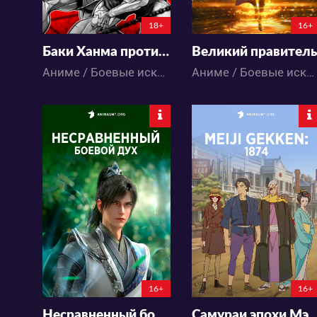
18+
16+
Баки Ханма против Кэнган Асуры
Великий правитель
Аниме / Боевые искусства / Спорт / Экшен
Аниме / Боевые искусства / Исторический / Приключения / Романтика / Фэнтези / Экшен
12427
32440
11
0
66
37
0:0:0
16+
16+
Несравненный боевой дух
Самураи эпохи Мэйдзи