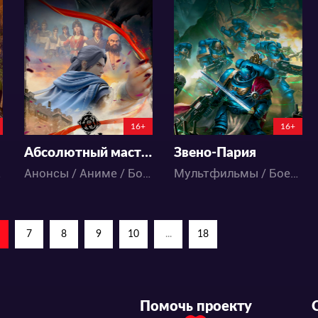
6306
10489
8
0
43
23
0:0:0
16+
16+
Абсолютный мастер боя
Звено-Пария
 / Экшен
Анонсы / Аниме / Боевые искусства / Исторический / Приключения / Фэнтези / Экшен
Мультфильмы / Боевые искусства / Приключения / Фантастика
7
8
9
10
...
18
Помочь проекту