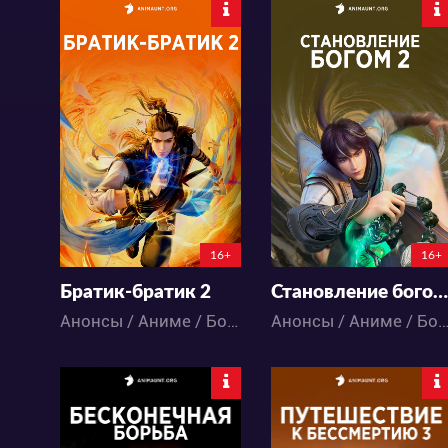
5206
7517
6
0
5
0
0:0:0
0:0:0
16+
16+
Братик-братик 2
Становление богом 2
Анонсы / Аниме / Боевые искусства / Исторический / Приключения / Фэнтези / Экшен
Анонсы / Аниме / Боевые искусства / Исторический / Приключения / Фэнтези