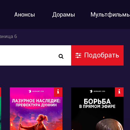
Анонсы
Дорамы
Мультфильм
аница 6
Подобрать
4404
52990