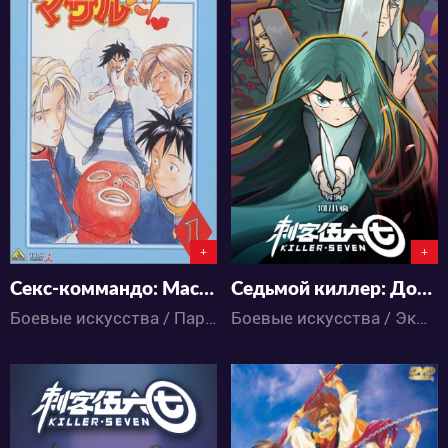
5923
12596
0
3
6
12
+
+
Секс-коммандо: Масару - это круто!
Седьмой киллер: Дополнительная история
Боевые искусства / Пародия / Комедия / Сёнэн / Школа / Аниме
Боевые искусства / Экшен / Детектив / Драма / Комедия / Романтика / Аниме