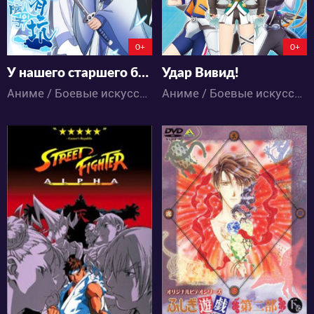
0+
0+
У нашего старшего брата проблемы с головой
Удар Вивид!
Аниме / Боевые искусства / Исторический / Комедия / Приключения / Экшен
Аниме / Боевые искусства / Драма / Магия / Экшен
5169
6795
0
0
3
3