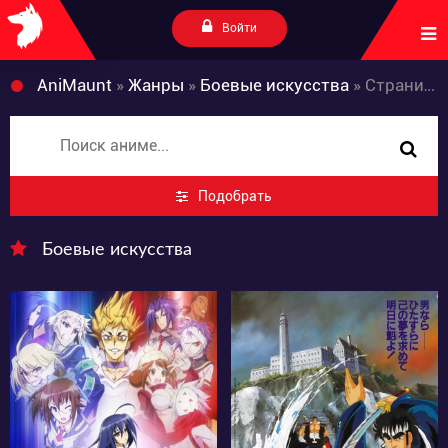
Войти
AniMaunt
»
Жанры
»
Боевые искусства
» Страница 10
Подобрать
Боевые искусства
7127
3821