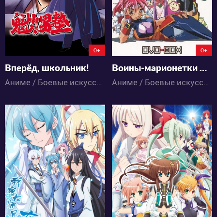
0+
0+
Вперёд, школьник!
Воины-марионетки Джей
Аниме / Боевые искусства / Комедия / Сёнэн / Школа / Экшен
Аниме / Боевые искусства / Гарем / Драма / Комедия / Меха / Приключения / Романтика / Сёнэн / Фантастика / Экшен
6503
4517
2
2
0
5