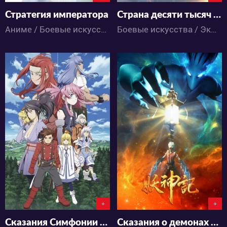
Стратегия императора
Страна десяти тысяч чудес [ТВ-1]
Аниме / Боевые искусства / Детектив / Драма / Исторический / Приключения
Боевые искусства / Экшен / Приключения / Романтика / Фэнтези / Аниме
4731
7430
4
2
1
11
+
+
Сказания Симфонии OVA-2
Сказания о демонах и богах 3