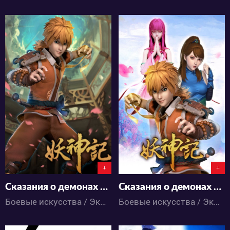
9510
6120
0
6
2
4
+
+
Сказания о демонах и богах
Сказания о демонах и богах 2
Боевые искусства / Экшен / Приключения / Романтика / Фэнтези / Аниме
Боевые искусства / Экшен / Приключения / Романтика / Фэнтези / Аниме