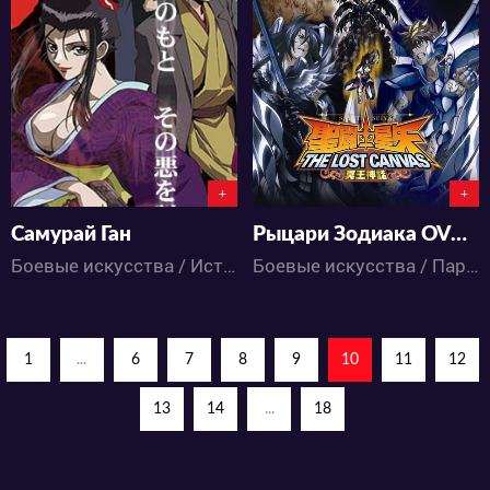
5521
4796
1
5
0
0
+
+
Самурай Ган
Рыцари Зодиака OVA-5
Боевые искусства / Исторический / Экшен / Приключения / Сёнэн / Аниме
Боевые искусства / Паранормальное / Экшен / Приключения / Сёнэн / Фэнтези / Аниме
1
...
6
7
8
9
10
11
12
13
14
...
18