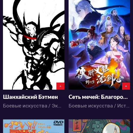
6252
8152
1
5
2
4
+
+
Шанхайский Бэтмен
Сеть мечей: Благородная рыцарская душа
Боевые искусства / Экшен / Аниме
Боевые искусства / Исторический / Экшен / Комедия / Приключения / Аниме