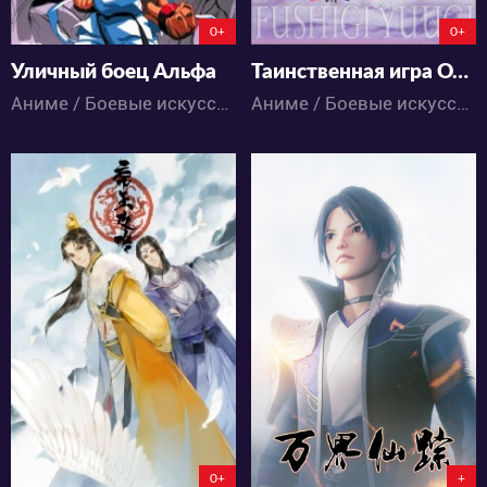
0+
0+
Уличный боец Альфа
Таинственная игра OVA-2
Аниме / Боевые искусства / Драма / Сёнэн / Экшен
Аниме / Боевые искусства / Драма / Приключения / Романтика / Сёдзё / Фэнтези
13695
9818
2
32
0
17
0+
+