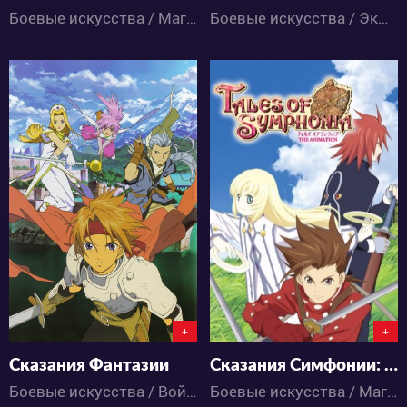
Боевые искусства / Магия / Экшен / Приключения / Фэнтези / Аниме
Боевые искусства / Экшен / Приключения / Романтика / Фэнтези / Аниме
4636
4574
2
2
2
2
+
+
Сказания Фантазии
Сказания Симфонии: Сильварант
Боевые искусства / Война / Магия / Приключения / Сёнэн / Фантастика / Фэнтези / Аниме
Боевые искусства / Магия / Экшен / Приключения / Фэнтези / Аниме