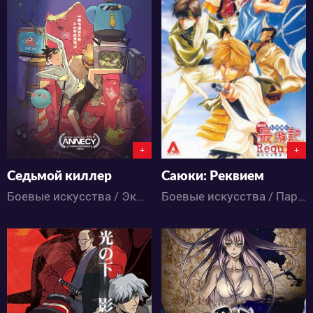
14184
5393
5
27
0
1
+
+
Седьмой киллер
Саюки: Реквием
Боевые искусства / Экшен / Детектив / Драма / Комедия / Романтика / Аниме
Боевые искусства / Паранормальное / Приключения / Сёнэн / Фэнтези / Аниме