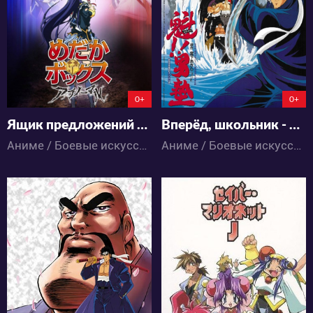
3
4
1
1
0+
0+
Ящик предложений Мэдаки: Сверхлюди
Вперёд, школьник - фильм
Аниме / Боевые искусства / Комедия / Сёнэн / Школа / Экшен / Этти
Аниме / Боевые искусства / Комедия / Сёнэн / Школа / Экшен
5961
6182
1
2
0
0