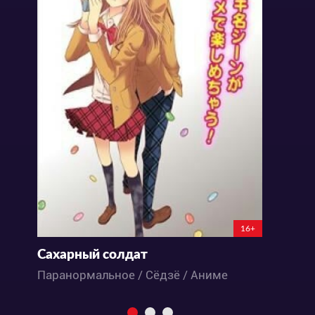
16+
Сахарный солдат
Р
Паранормальное / Сёдзё / Аниме