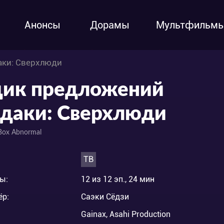
Анонсы
Дорамы
Мультфильм
аки: Сверхлюди
ик предложений
даки: Сверхлюди
Box Abnormal
ТВ
ы:
12 из 12 эп., 24 мин
ёр:
Саэки Сёдзи
Gainax, Asahi Production