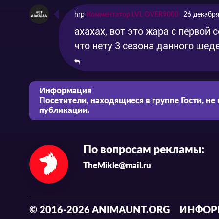
hrp
Комментатор LVL OVER9000
26 декабря
ахахах, вот это жара с первой с
что нету 3 сезона данного шеде
Информация
Посетители, находящиеся в группе
Гости
, не
публикации.
По вопросам рекламы:
TheMikle@mail.ru
© 2016-2026 ANIMAUNT.ORG
ИНФОР