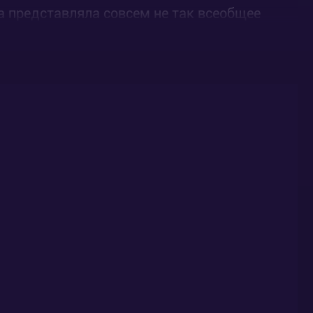
а представляла совсем не так всеобщее
росто разрушило академию, да и девушка