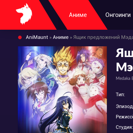
Аниме
Онгоинги
AniMaunt
»
Аниме
» Ящик предложений Мэд
Ящ
Мэ
Medaka 
Тип:
Эпизод
Режисс
Студия: