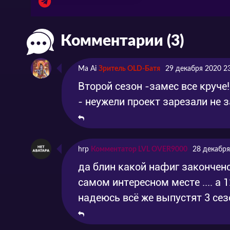
Комментарии (3)
Ma Ai
Зритель OLD-Батя
29 декабря 2020 2
Второй сезон -замес все круче! 
- неужели проект зарезали не з
hrp
Комментатор LVL OVER9000
28 декабря
да блин какой нафиг закончено,
самом интересном месте .... а 
надеюсь всё же выпустят 3 сез