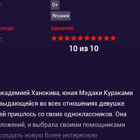
:
0+
Япония
ыхода:
Закончен
:
10
из 10
 академией Ханокива, юная Мэдаки Кураками
 выдающейся во всех отношениях девушке
ей пришлось со своих одноклассников. Она
дложений, и выбрала своими помощниками
 создать новую более интересную