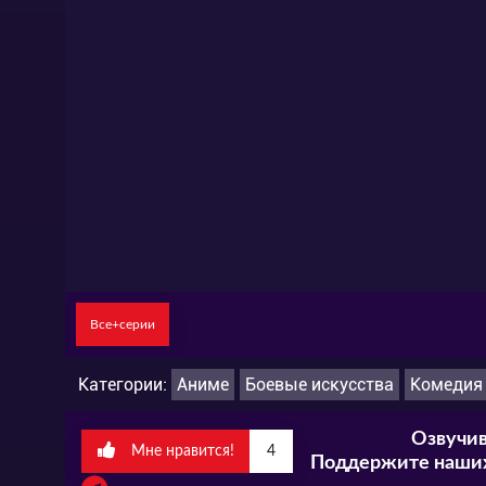
Все+серии
Категории:
Аниме
Боевые искусства
Комедия
Озвучив
Мне нравится!
4
Поддержите наших