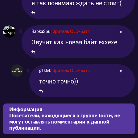
я так понимаю ждать не стоит(
BabkaSpul
Зритель OLD-Батя
0
Звучит как новая байт еххехе
g1kleb
Зритель OLD-Батя
0
точно точно))
Информация
Посетители, находящиеся в группе
Гости
, не
могут оставлять комментарии к данной
публикации.