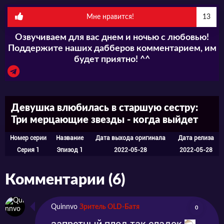
девушки. Ведь с этого момента парня
больше не будет, а на его месте появится
Мне нравится!
13
эффектная блондинка, которую зовут Чихая
Озвучиваем для вас днем и ночью с любовью!
Поддержите наших дабберов комментарием, им
Кисокономия. Молодой человек
будет приятно! ^^
действительно становится похожим на
красавицу, благодаря своим женственным
формам и другим особенностям.
Девушка влюбилась в старшую сестру:
Три мерцающие звезды - когда выйдет
Казалось бы, что он будет просто ещё одной
Номер серии
Название
Дата выхода оригинала
Дата релиза
Серия 1
Эпизод 1
2022-05-28
2022-05-28
ученицей в школе, но резко к нему пристают
парни. Чихая, оказался в опасном
Комментарии (6)
положении, но его спасает девушка по имени
Каруко. После этого главный герой
Quinnvo
Зритель OLD-Батя
0
полностью влюбляется в свою