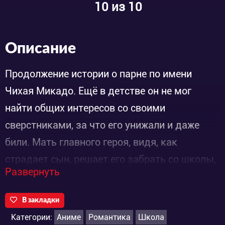
10
из 10
Описание
Продолжение истории о парне по имени
Чихая Микадо. Ещё в детстве он не мог
найти общих интересов со своими
сверстниками, за что его унижали и даже
били. Мать главного героя, видя, как
страдает сын, решает его забрать со школы,
Развернуть
и перевести в учебное заведение для
девочек. Там он получит полную
В закладки
безопасность, так как выступит в роли…
Категории:
Аниме
Романтика
Школа