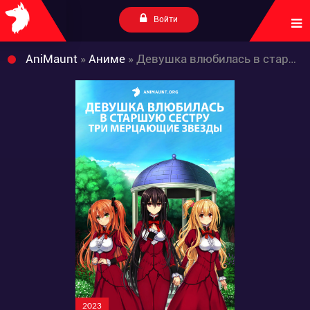
Войти
AniMaunt
»
Аниме
» Девушка влюбилась в старшую сестру: Три мерцающие звезды
2023