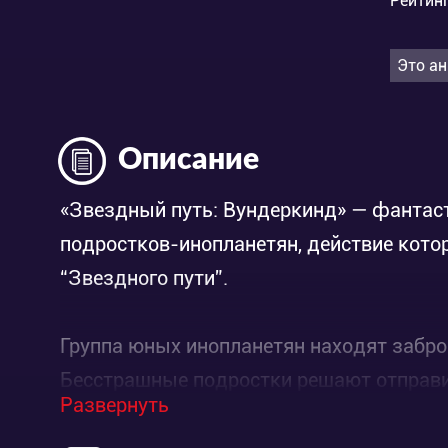
Рейтинг
Это ан
Описание
«Звездный путь: Вундеркинд» — фантаст
подростков-инопланетян, действие кото
“Звездного пути”.
Группа юных инопланетян находят забр
Бесстрашные подростки решают отправи
Развернуть
исследовать Галактику. В команду вошли