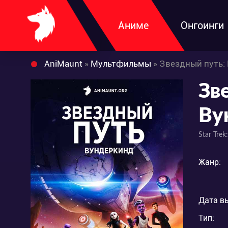
Аниме
Онгоинги
AniMaunt
»
Мультфильмы
» Звездный путь:
Зв
Ву
Star Trek
Жанр:
Дата в
Тип: