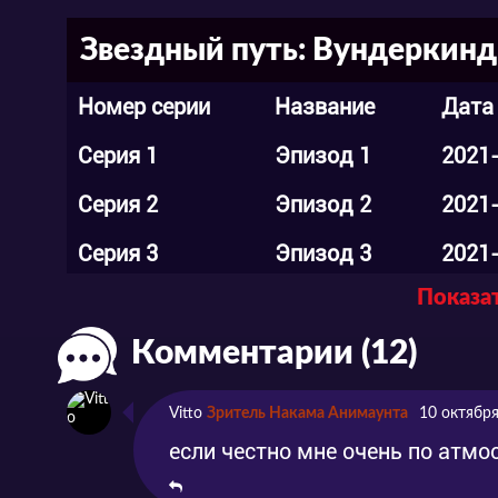
Звездный путь: Вундеркинд 
Номер серии
Название
Дата
Серия 1
Эпизод 1
2021
Серия 2
Эпизод 2
2021
Серия 3
Эпизод 3
2021
Показат
Серия 4
Эпизод 4
2021
Комментарии (12)
Серия 5
Эпизод 5
2021
Серия 6
Эпизод 6
2021
Vitto
Зритель Накама Анимаунта
10 октября
Серия 7
Эпизод 7
2021
если честно мне очень по атм