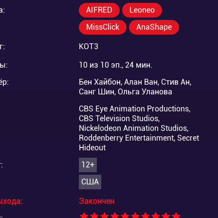
а:
AIFRED
Leoneo
MissClick
AnaShape
г:
KOT3
ы:
10 из 10 эп., 24 мин.
ёр:
Бен Хайбон, Алан Ван, Стив Ан,
Санг Шин, Ольга Уланова
CBS Eye Animation Productions,
CBS Television Studios,
Nickelodeon Animation Studios,
Roddenberry Entertainment, Secret
Hideout
:
12+
США
ыхода:
Закончен