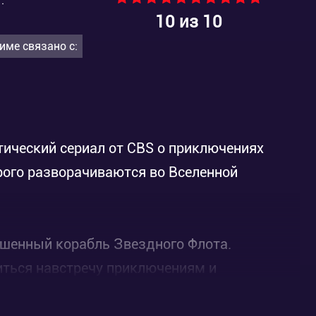
:
10
из 10
име связано с:
ический сериал от CBS о приключениях
рого разворачиваются во Вселенной
ошенный корабль Звездного Флота.
ться навстречу приключениям и
 Гвин, 17-летняя Вау Н’Акат, выросшая на