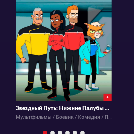
+
Звездный Путь: Нижние Палубы 2 сезон
К
Мультфильмы / Боевик / Комедия / Приключения / Фантастика