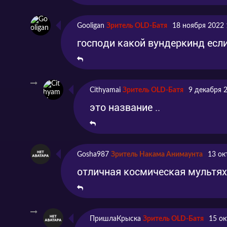
Серия 8
Эпизод 8
2021
Серия 9
Эпизод 9
2021
Gooligan
Зритель OLD-Батя
18 ноября 2022 
господи какой вундеркинд есл
Серия 10
Эпизод 10
2021
Cithyamai
Зритель OLD-Батя
9 декабря 
это название ..
Gosha987
Зритель Накама Анимаунта
13 ок
отличная космическая мультя
ПришлаКрыска
Зритель OLD-Батя
15 ок