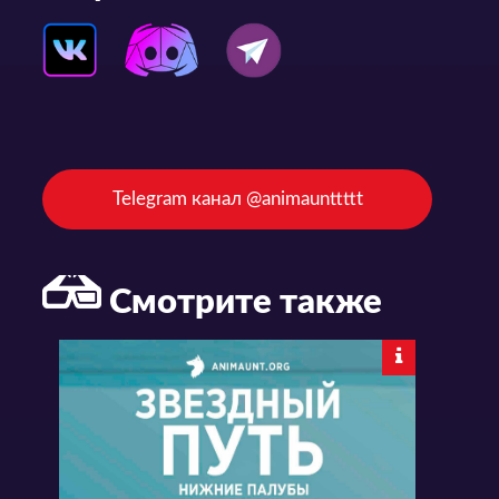
Telegram канал @animaunttttt
Смотрите также