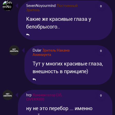
совершенно бесплатно без скачиваний на
SevenNoyourmind
Постоянный
0
Зритель
нашем сайте. Также не забывайте делиться
Какие же красивые глаза у
своим мнением и впечатлениями в
белобрысого..
комментариях.
Dular
Зритель Накама
0
Анимаунта
Тут у многих красивые глаза,
внешность в принципе)
hrp
Комментатор LVL
0
OVER9000
ну не это перебор ... именно