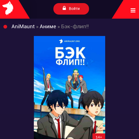
Войти
AniMaunt
»
Аниме
» Бэк-флип!!
14+