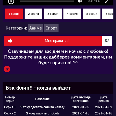
стать чемпионом, но из-за своей
стеснительности и неуверенности боится
1 серия
2 серия
3 серия
4 серия
5 серия
6 сери
заявлять о себе и скрывает свои
достижения. Мисато берется помочь своему
Категории:
Аниме
Спорт
другу и постоянно подсказывает, объясняет
Мне нравится!
87
и дополнительно тренирует. Несмотря на то,
Озвучиваем для вас днем и ночью с любовью!
что пока главный герой только любитель,
Поддержите наших дабберов комментарием, им
очень скоро он преодолеет все препятствия
будет приятно! ^^
на своем пути и достигнет своих целей.
Режиссером аниме-сериала стал Тосимаса
Бэк-флип!! - когда выйдет
Куроянаги (соавтор проекта «Любит - не
любит»), за написание сценария
Номер
Дата выхода
Дата
Название
серии
оригинала
релиза
ответственен Тосидзо Нэмото (работал над
Серия 1
Я хочу сделать сальто назад!
2021-04-09
2021-04-09
Серия 2
Я хочу парить с Тобой
2021-04-16
2021-04-16
вторым сезоном «Покорения горизонта»),