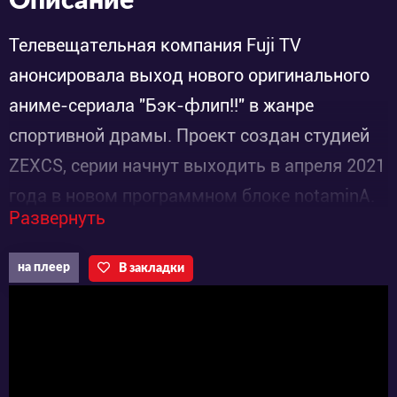
Описание
Телевещательная компания Fuji TV
анонсировала выход нового оригинального
аниме-сериала "Бэк-флип!!" в жанре
спортивной драмы. Проект создан студией
ZEXCS, серии начнут выходить в апреля 2021
года в новом программном блоке notaminA.
Развернуть
Сётаро Футаба – главный герой
полнометражного аниме – студент первого
на плеер
В закладки
курса старшей школы Сосюкан, получившей
прозвище Ао. В свое последнее лето средних
классов он познакомился с мужской
гимнастикой и увидел прекрасное