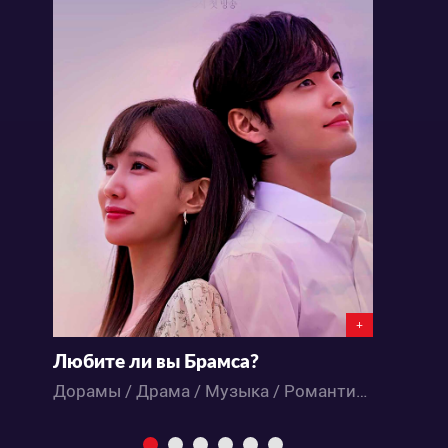
+
Любите ли вы Брамса?
М
Дорамы / Драма / Музыка / Романтика
Д