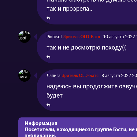
так и прозрела..
Pintusof
Зритель OLD-Батя
10 августа 2022 
так и не досмотрю походу((
Лапига
Зритель OLD-Батя
8 августа 2022 20
надеюсь вы продолжите озвучку
будет
Информация
Посетители, находящиеся в группе
Гости
, не
публикации.