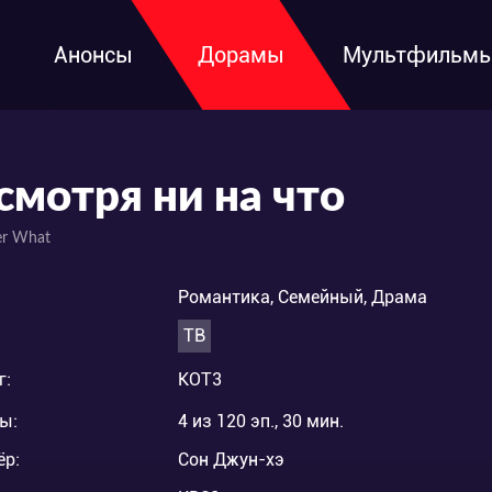
Анонсы
Дорамы
Мультфильм
смотря ни на что
er What
Романтика, Семейный, Драма
ТВ
г:
KOT3
ы:
4 из 120 эп., 30 мин.
ёр:
Сон Джун-хэ