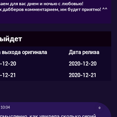
аем для вас днем и ночью с любовью!
и в комментариях.
 дабберов комментарием, им будет приятно! ^^
 выйдет
 выхода оригинала
Дата релиза
-12-20
2020-12-20
-12-21
2020-12-21
 10:04
0
смысленно, как увидела сколько серий