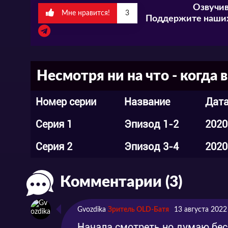
Озвучив
делиться своим мнением и впечатлениям
Мне нравится!
3
Поддержите наших
Несмотря ни на что - когда
Номер серии
Название
Дата
Серия 1
Эпизод 1-2
2020
Серия 2
Эпизод 3-4
2020
Комментарии (3)
Gvozdika
Зритель OLD-Батя
13 августа 2022
Начала смотреть но думаю бес