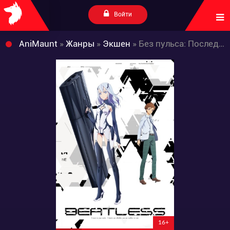
Войти
AniMaunt
»
Жанры
»
Экшен
» Без пульса: Последняя стадия
16+