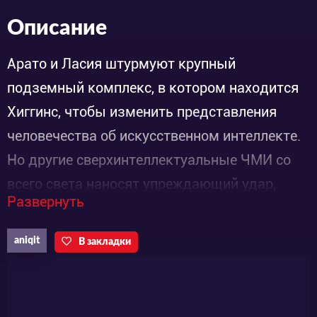
Описание
Арато и Ласия штурмуют крупный
подземный комплекс, в котором находится
Хиггинс, чтобы изменить представления
человечества об искусственном интеллекте.
Но другие сверхинтеллектуальные ЧМИ со
всего света наносят упреждающий удар,
Развернуть
каждый по своим причинам. А с учетом того,
что в деле участвут Киока, Метод и
aniqit
В закладки
Сноудроп, победа будет нелегка.