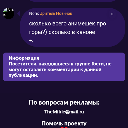
Norix
Зритель Новичок
0
сколько всего анимешек про
горы?) сколько в каноне
Информация
Посетители, находящиеся в группе
Гости
, не
могут оставлять комментарии к данной
публикации.
По вопросам рекламы:
TheMikle@mail.ru
Помочь проекту