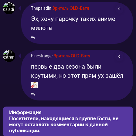
Thepaladin
Зритель OLD-Батя
0
Эх, хочу парочку таких аниме
милота
Finestrange
Зритель OLD-Батя
0
первые два сезона были
крутыми, но этот прям ух зашёл
Информация
Посетители, находящиеся в группе
Гости
, не
могут оставлять комментарии к данной
публикации.