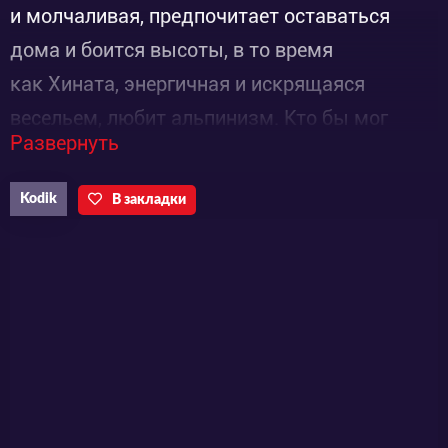
и молчаливая, предпочитает оставаться
дома и боится высоты, в то время
как Хината, энергичная и искрящаяся
весельем, любит альпинизм. Кто бы мог
Развернуть
подумать, что этих двух девушек может
связывать общая мечта?
Kodik
В закладки