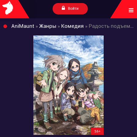
Войти
AniMaunt
»
Жанры
»
Комедия
» Радость подъема 3
16+