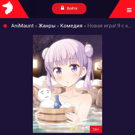
Войти
AniMaunt
»
Жанры
»
Комедия
» Новая игра! Я с коллективом впервые на...
16+