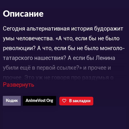
Описание
Сегодня альтернативная история будоражит
умы человечества. «А что, если бы не было
революции? А что, если бы не было монголо-
татарского нашествия? А если бы Ленина
убили ещё в первой ссылке?» и прочее и
прочее. Это уж не говоря про раздумья о
Развернуть
своей личной судьбе. «А если бы я туда не
пошла? А если бы я ей перезвонил? А если
Кодик
AnimeVost Org
В закладки
бы я родился в семье самураев?». Увы,
вернуться назад и что-то изменить мы не в
силах. И остаётся только фантазировать. А