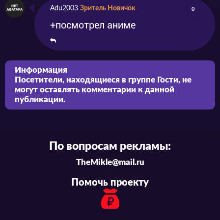
Adu2003
Зритель Новичок
0
+посмотрел аниме
Информация
Посетители, находящиеся в группе
Гости
, не
могут оставлять комментарии к данной
публикации.
По вопросам рекламы:
TheMikle@mail.ru
Помочь проекту