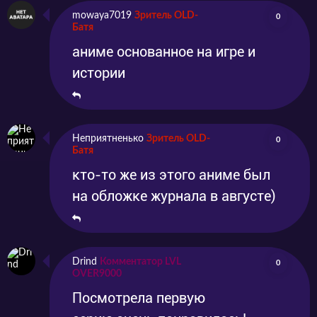
функционировать.
mowaya7019
Зритель OLD-
0
Батя
аниме основанное на игре и
В центре сюжета будет группа ревизионистов
истории
(они же санива) во главе с Тоукеном Данси.
Разумеется, героев ждут опасные и
удивительные приключения, новые открытия
Неприятненько
Зритель OLD-
0
и невероятные встречи.
Батя
кто-то же из этого аниме был
на обложке журнала в августе)
Сезон состоит из 12 серий, каждая из
которых имеет привязку к одному из
месяцев года. «Январь, февраль, март…»
Drind
Комментатор LVL
0
OVER9000
Посмотрела первую