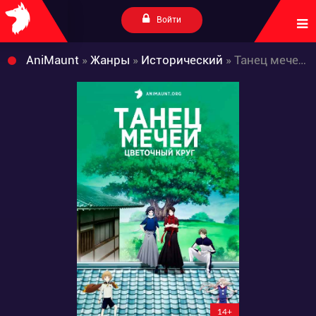
Войти
AniMaunt
»
Жанры
»
Исторический
» Танец мечей: Цветочный круг
14+