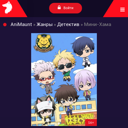
Войти
AniMaunt
»
Жанры
»
Детектив
» Мини-Хама
16+