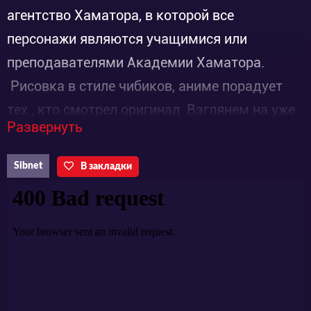
агентство Хаматора, в которой все
персонажи являются учащимися или
преподавателями Академии Хаматора.
Рисовка в стиле чибиков, аниме порадует
тех , кто смотрел оригинал. Взглянем на уже
Развернуть
знакомых персонажей с новой стороны!
Sibnet
В закладки