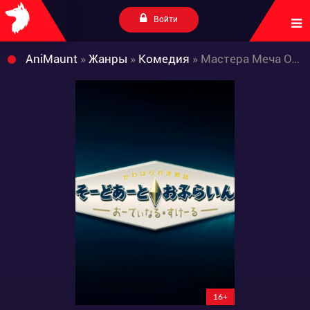
Войти
AniMaunt
»
Жанры
»
Комедия
» Мастера Меча Оффлайн: Порядковый ранг
16+