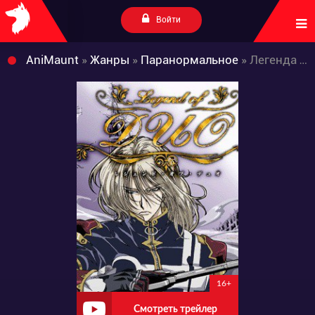
Войти
AniMaunt
»
Жанры
»
Паранормальное
» Легенда Дуо
16+
Смотреть трейлер