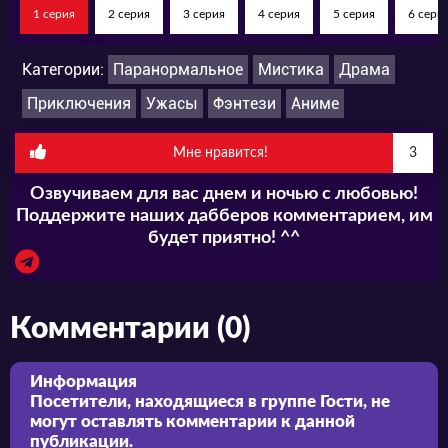
1 серия
2 серия
3 серия
4 серия
5 серия
6 сери
Категории:
Паранормальное
Мистика
Драма
Приключения
Ужасы
Фэнтези
Аниме
Мне нравится!
3
Озвучиваем для вас днем и ночью с любовью!
Поддержите наших дабберов комментарием, им
будет приятно! ^^
Комментарии (0)
Информация
Посетители, находящиеся в группе
Гости
, не
могут оставлять комментарии к данной
публикации.