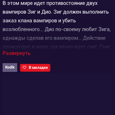
В этом мире идет противостояние двух
вампиров Зиг и Дио. Зиг должен выполнить
заказ клана вампиров и убить
возлюбленного... Дио по-своему любит Зига,
однажды сделав его вампиром… Действие
происходит в мире, где вечно идет снег. Снег
Развернуть
везде, город покрыт толстым слоем льда и
инея. Мир, где люди вымирают из-за
Kodik
В закладки
вампиров и страшной неизлечимой болезни.
В результате этой болезни здоровый
человек рассыпается в прах за секунды.
Люди начинают охоту на вампиров, их кровь
– единственное спасение от неизбежной