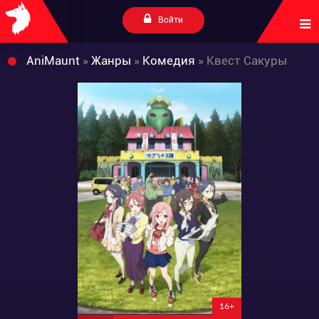
Войти
AniMaunt
»
Жанры
»
Комедия
» Квест Сакуры
16+