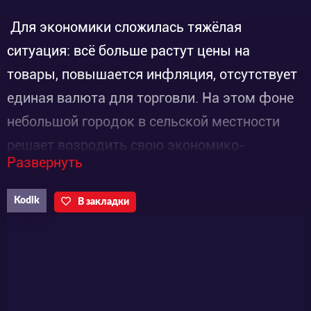
Для экономики сложилась тяжёлая
ситуация: всё больше растут цены на
товары, повышается инфляция, отсутствует
единая валюта для торговли. На этом фоне
небольшой городок в сельской местности
решает возродить свою экономико-
Развернуть
туристическую программу «Мини-нация».
Суть программы такова: уполномоченные
Kodik
В закладки
лица нанимают пять девушек в качестве
послов определённого города или деревни,
которые в свою очередь, будучи послами,
представляют свой город или село. Главные
героини сериала — работницы такого