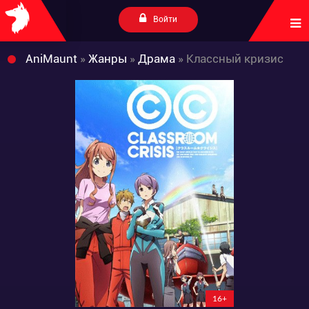
Войти
AniMaunt
»
Жанры
»
Драма
» Классный кризис
16+