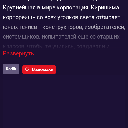
Крупнейшая в мире корпорация, Киришима
корпорейшн со всех уголков света отбирает
юных гениев - конструкторов, изобретателей,
системщиков, испытателей еще со старших
классов, чтобы те учились, создавали и
Развернуть
работали на них.
Kodik
В закладки