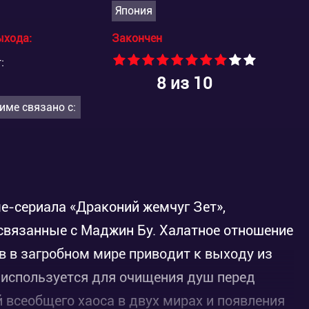
Япония
ыхода:
Закончен
:
8
из 10
име связано с:
е-сериала «Драконий жемчуг Зет»,
связанные с Маджин Бу. Халатное отношение
в в загробном мире приводит к выходу из
я используется для очищения душ перед
й всеобщего хаоса в двух мирах и появления