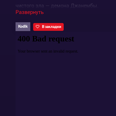
чистого зла — демона Джанембы.
Развернуть
Kodik
В закладки