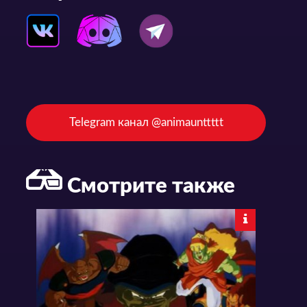
Telegram канал @animaunttttt
Смотрите также