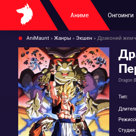
Аниме
Онгоинги
AniMaunt
»
Жанры
»
Экшен
» Драконий жемч
Др
Пе
Dragon B
Тип:
Длител
Режисс
Студия: