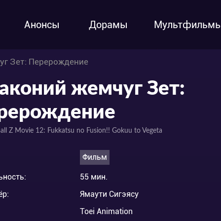
Анонсы
Дорамы
Мультфильм
уг Зет: Перерождение
аконий жемчуг Зет:
рерождение
all Z Movie 12: Fukkatsu no Fusion!! Gokuu to Vegeta
Фильм
ьность:
55 мин.
ёр:
Ямаути Сигэясу
Toei Animation