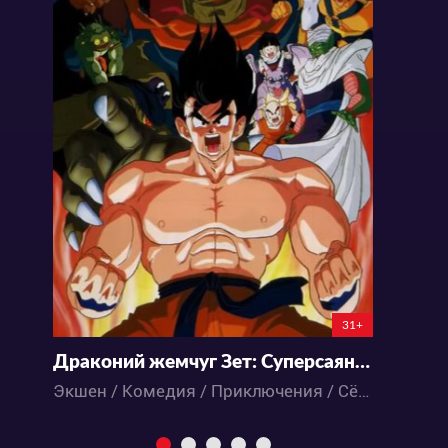
31+
Драконий жемчуг Зет: Суперсаянец Сон Гоку
Экшен / Комедия / Приключения / Сёнэн / Фантастика / Фэнтези / Аниме