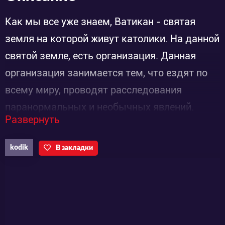
Как мы все уже знаем, Ватикан - святая
земля на которой живут католики. На данной
святой земле, есть организация. Данная
организация занимается тем, что ездят по
всему миру, проводят расследования
паранормальных и необычных явлений.
Развернуть
Данными расследованиями занимаются
священники. В данном аниме, нам расскажут
kodik
В закладки
о двух священниках которые в свою
очередь, лучшие друзья, звали их: Роберт
Николас - он эксперт по разным
древнейшим текстам и криптоанализу.