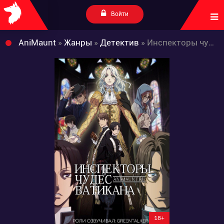
Войти
AniMaunt
»
Жанры
»
Детектив
» Инспекторы чудес Ватикана
18+