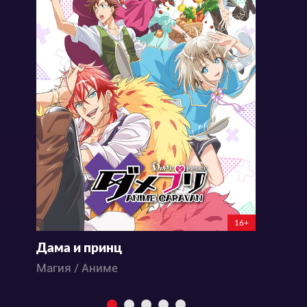
16+
Дама и принц
Б
Магия / Аниме
М