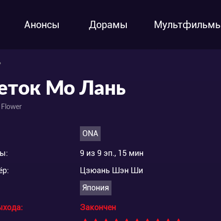
Анонсы
Дорамы
Мультфильм
ь
еток Мо Лань
 Flower
ONA
ы:
9 из 9 эп., 15 мин
ёр:
Цзюань Шэн Ши
Япония
ыхода:
Закончен