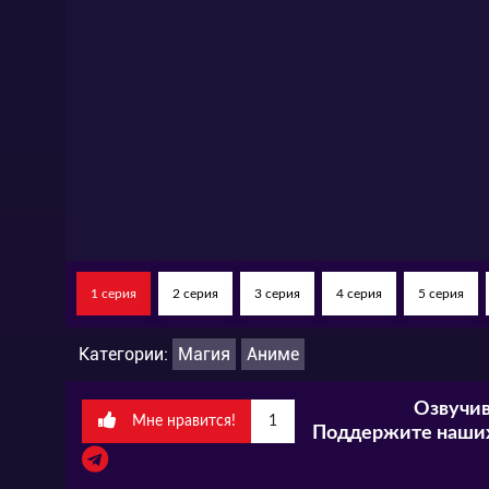
1 серия
2 серия
3 серия
4 серия
5 серия
Категории:
Магия
Аниме
Озвучив
Мне нравится!
1
Поддержите наших