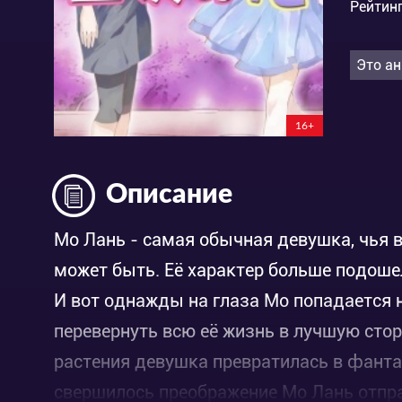
Рейтинг
Это ан
16+
Описание
Мо Лань - самая обычная девушка, чья 
может быть. Её характер больше подоше
И вот однажды на глаза Мо попадается 
перевернуть всю её жизнь в лучшую стор
растения девушка превратилась в фантас
свершилось преображение Мо Лань отпра