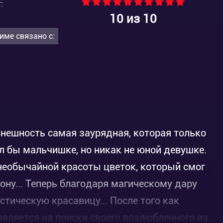
:
10
из 10
име связано с:
внешность самая заурядная, которая только
л бы мальчишке, но никак не юной девушке.
необычайной красоты цветок, который смог
ону... Теперь благодаря магическому дару
тическую красавицу... После того как
вляется на поиски своего возлюбленного из