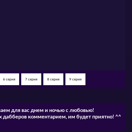
6 серия
7 серия
8 серия
9 серия
аем для вас днем и ночью с любовью!
 дабберов комментарием, им будет приятно! ^^