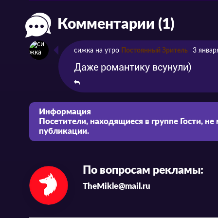
Комментарии (1)
сижка на утро
Постоянный Зритель
3 январ
Даже романтику всунули)
Информация
Посетители, находящиеся в группе
Гости
, не
публикации.
По вопросам рекламы:
TheMikle@mail.ru