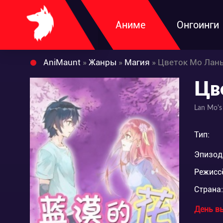
Аниме
Онгоинги
AniMaunt
»
Жанры
»
Магия
» Цветок Мо Лан
Цв
Lan Mo's
Тип:
Эпизод
Режисс
Страна:
День в