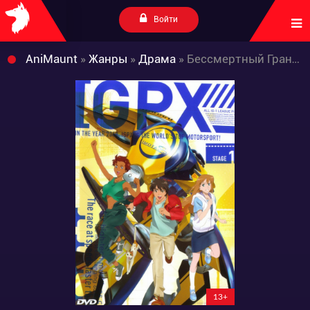
Войти
AniMaunt
»
Жанры
»
Драма
» Бессмертный Гран-При
13+