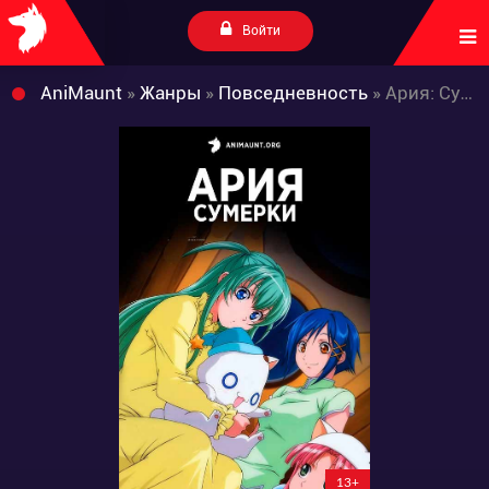
Войти
AniMaunt
»
Жанры
»
Повседневность
» Ария: Сумерки
13+