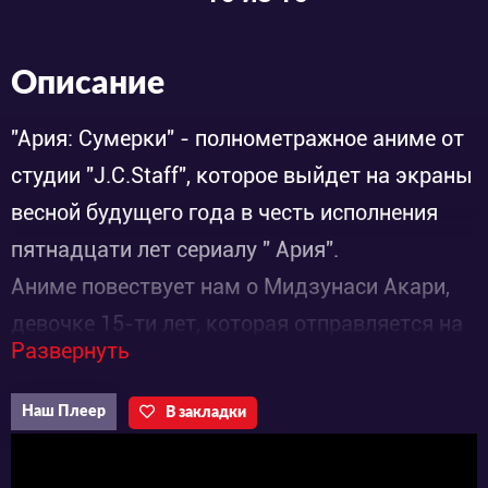
Описание
"Ария: Сумерки" - полнометражное аниме от
студии "J.C.Staff", которое выйдет на экраны
весной будущего года в честь исполнения
пятнадцати лет сериалу " Ария".
Аниме повествует нам о Мидзунаси Акари,
девочке 15-ти лет, которая отправляется на
Развернуть
планету, именуемую Аквой. Раньше у нее
было другое название - Марс. Дело в том,
Наш Плеер
В закладки
что люди в 14 веке сумели сделать эту
планету обитаемой. У девочки существует