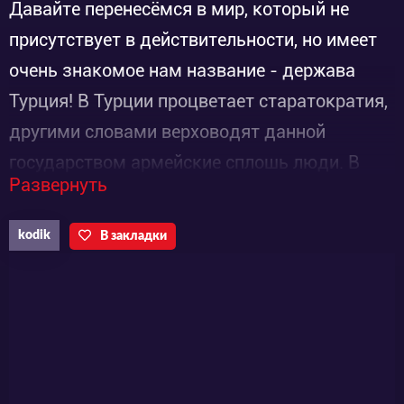
Давайте перенесёмся в мир, который не
присутствует в действительности, но имеет
очень знакомое нам название - держава
Турция! В Турции процветает старатократия,
другими словами верховодят данной
государством армейские сплошь люди. В
Развернуть
правительстве посиживают сплошь и рядом
генералы, что обладают прериями и
kodik
В закладки
пустынями, занимающими великую
площадь Турции. Однако, когда армейские
решают судьбу державы, мира ждать не
нужно. Тем не наименее, не Турция 1
ввязалась в войну. Двенадцать лет назад