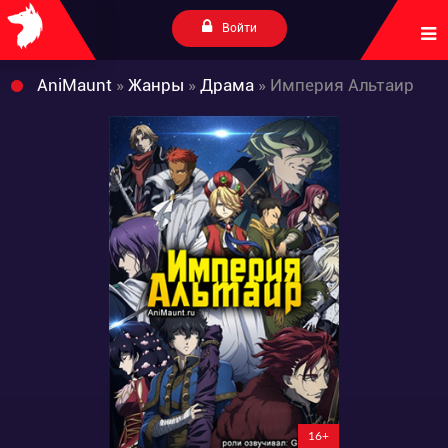
Войти
AniMaunt
»
Жанры
»
Драма
» Империя Альтаир
16+