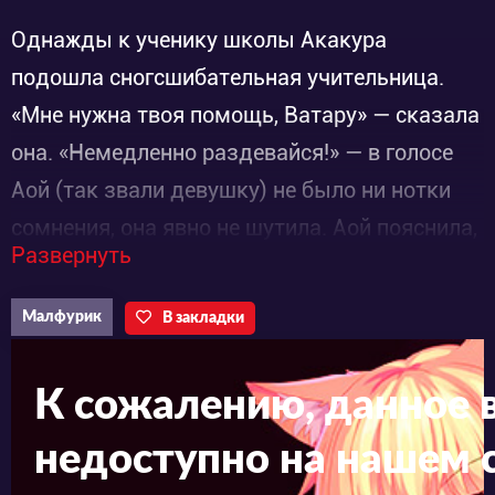
Однажды к ученику школы Акакура
подошла сногсшибательная учительница.
«Мне нужна твоя помощь, Ватару» — сказала
она. «Немедленно раздевайся!» — в голосе
Аой (так звали девушку) не было ни нотки
сомнения, она явно не шутила. Аой пояснила,
Развернуть
что на самом деле она — секретный агент
организации «Колыбель». Они уже некоторое
Малфурик
В закладки
время воюют с другой организацией «4D», и
без содействия Ватару им не победить. Чем
К сожалению, данное 
им может помочь обычный школьник? Все
недоступно на нашем с
очень просто! Сначала ему нужно
аккумулировать энергию. Как ее