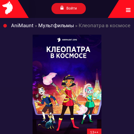
Войти
AniMaunt
»
Мультфильмы
» Клеопатра в космосе
13++