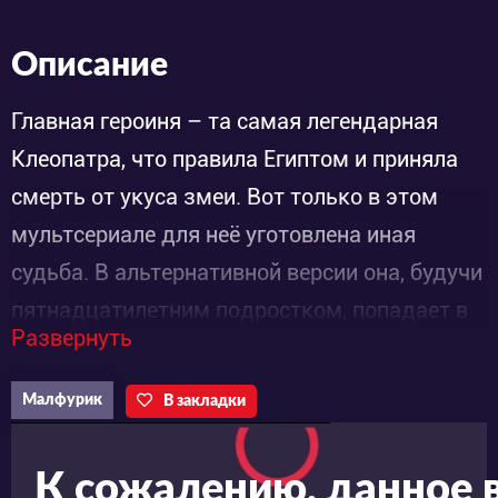
Описание
Главная героиня – та самая легендарная
Клеопатра, что правила Египтом и приняла
смерть от укуса змеи. Вот только в этом
мультсериале для неё уготовлена иная
судьба. В альтернативной версии она, будучи
пятнадцатилетним подростком, попадает в
Развернуть
будущее. Межвременной портал перенёс
главную героиню на 30 тысяч лет вперёд и
Малфурик
В закладки
девушка очутилась на странной планете,
которая по условиям очень похожа на Египет.
К сожалению, данное 