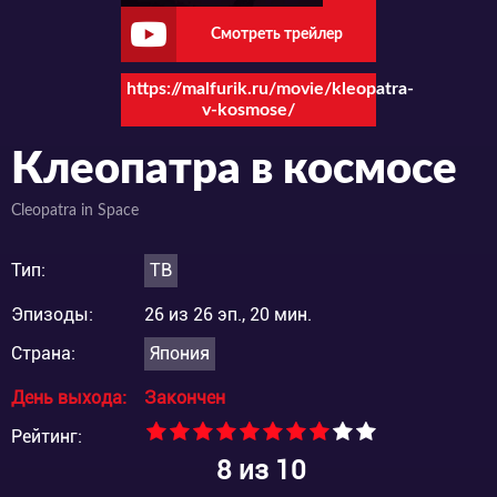
Смотреть трейлер
https://malfurik.ru/movie/kleopatra-
v-kosmose/
Клеопатра в космосе
Cleopatra in Space
Тип:
ТВ
Эпизоды:
26 из 26 эп., 20 мин.
Страна:
Япония
День выхода:
Закончен
Рейтинг:
8
из 10