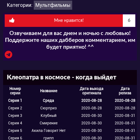
Категории:
Мультфильмы
тренироваться. И это не говоря уже о том,
что на первых порах ей как минимум нужно
Мне нравится!
6
привыкнуть к тому, как сильно изменился
Озвучиваем для вас днем и ночью с любовью!
мир вокруг неё. Девушку зачисляют в
Поддержите наших дабберов комментарием, им
будет приятно! ^^
Интергалактическую академию, где ей
предстоит обучаться боевым искусствам и
путешествиям во времени и пространстве.
Клеопатра в космосе - когда выйдет
Она отлично справляется практически со
Номер
Дата выхода
Дата
Название
всеми проблемами и помехами на своём
серии
оригинала
релиза
Серия 1
Среда
2020-08-28
2020-08-28
пути, но, то и дело встревает в опасные и
Серия 2
Сюрприз
2020-08-28
2020-08-28
захватывающие передряги. Хорошо, что
Серия 3
Клубный
2020-08-30
2020-08-31
Серия 4
Смирение
2020-08-30
2020-08-31
верные друзья всегда готовы подставить
Серия 5
Акила Говорит Нет
2020-08-30
2020-08-31
своё плечо, равно как и подкинуть поводов
Серия 6
грипп
2020-08-30
2020-08-31