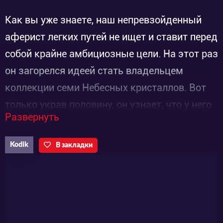
Как вы уже знаете, наш непревзойденный
аферист легких путей не ищет и ставит перед
собой крайне амбициозные цели. На этот раз
он загорелся идеей стать владельцем
коллекции семи Небесных кристаллов. Вот
только украв половину, он узнает, что у него
Развернуть
есть могущественный конкурент.
Загадочный чародей также имеет 50% от
Kodik
В закладки
комплекта этих минералов. Разумеется, в
них заключена определенная сила и, конечно
же, маг не собирается с кем-то ей делиться.
И он готов пойти на всё, чтобы могущество