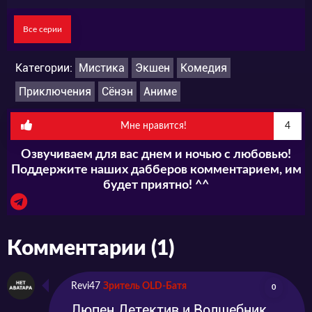
Все серии
Категории:
Мистика
Экшен
Комедия
Приключения
Сёнэн
Аниме
Мне нравится!
4
Озвучиваем для вас днем и ночью с любовью!
Поддержите наших дабберов комментарием, им
будет приятно! ^^
Комментарии (1)
Revi47
Зритель OLD-Батя
0
Люпен Детектив и Волшебник