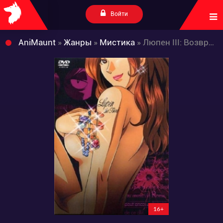
Войти
AniMaunt
»
Жанры
»
Мистика
» Люпен III: Возвращение волшебника
16+