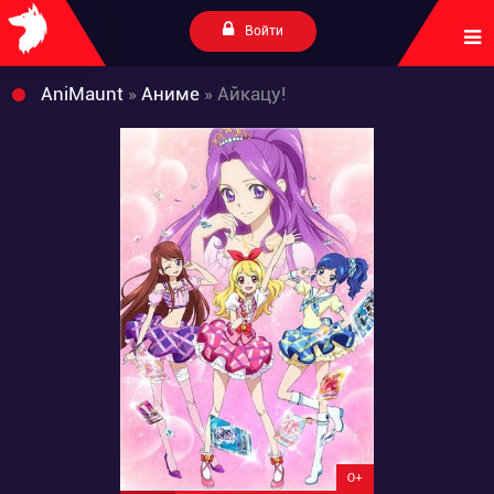
Войти
AniMaunt
»
Аниме
» Айкацу!
0+