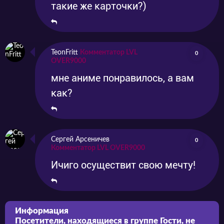
такие же карточки?)
TeonFritt
Комментатор LVL
0
OVER9000
мне аниме понравилось, а вам
как?
Сергей Арсеничев
0
Комментатор LVL OVER9000
Ичиго осуществит свою мечту!
Информация
Посетители, находящиеся в группе
Гости
, не