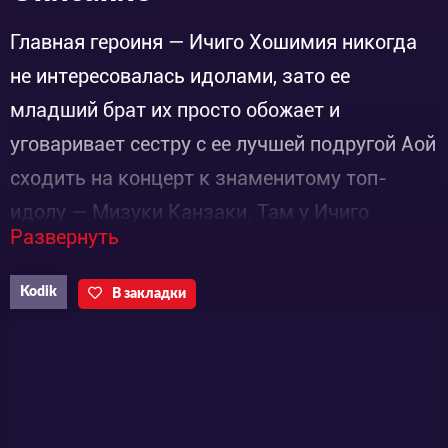
Главная героиня — Ичиго Хошимия никогда
не интересовалась идолами, зато ее
младший брат их просто обожает и
уговаривает сестру с ее лучшей подругой Аой
сходить на концерт к знаменитому топ-
идолу — Мизуки Канзаки. Там у Ичиго
Развернуть
рождается новая мечта — поступить в
академию для идолов вместе с Аой и
Kodik
В закладки
выступать на одной сцене с Мизуки. Сможет
ли Ичиго осуществить свою мечту?