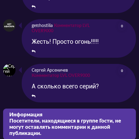
getthostilia
Комментатор LVL
0
OVER9000
Жесть! Просто огонь!!!!!
Сергей Арсеничев
0
Комментатор LVL OVER9000
А сколько всего серий?
Информация
Посетители, находящиеся в группе
Гости
, не
могут оставлять комментарии к данной
публикации.