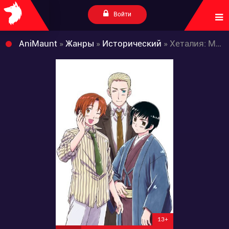
Войти
AniMaunt
»
Жанры
»
Исторический
» Хеталия: Мировые Серии
13+