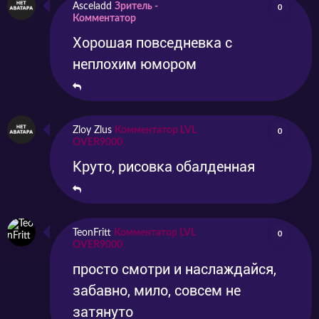
Asceladd
Зритель -
0
Комментатор
Хорошая повседневка с
неплохим юмором
Zloy Zlus
Комментатор LVL
0
OVER9000
Круто, рисовка обалденная
TeonFritt
Комментатор LVL
0
OVER9000
просто смотри и наслаждайся,
забавно, мило, совсем не
затянуто