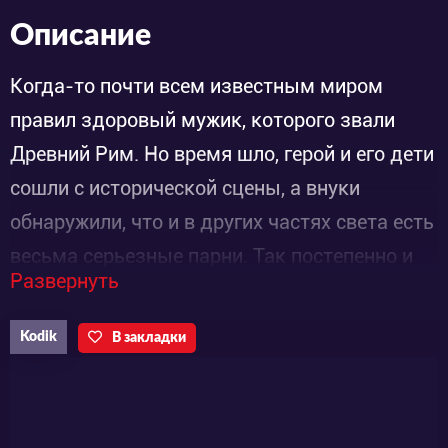
Описание
Когда-то почти всем известным миром
правил здоровый мужик, которого звали
Древний Рим. Но время шло, герой и его дети
сошли с исторической сцены, а внуки
обнаружили, что и в других частях света есть
весьма серьезные парни. Так постепенно и
Развернуть
возникла новейшая история, которая
рассказывается в аниме от лица героев,
Kodik
В закладки
каждый из которых - олицетворение своей
страны.