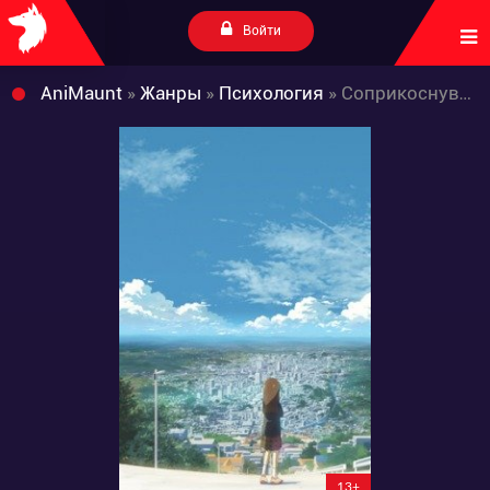
Войти
AniMaunt
»
Жанры
»
Психология
» Соприкоснувшиеся миры
13+