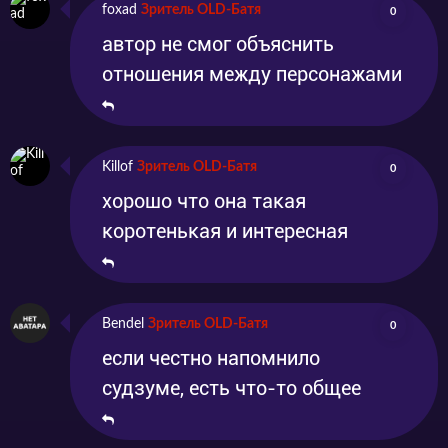
foxad
Зритель OLD-Батя
0
автор не смог объяснить
отношения между персонажами
Killof
Зритель OLD-Батя
0
хорошо что она такая
коротенькая и интересная
Bendel
Зритель OLD-Батя
0
если честно напомнило
судзуме, есть что-то общее