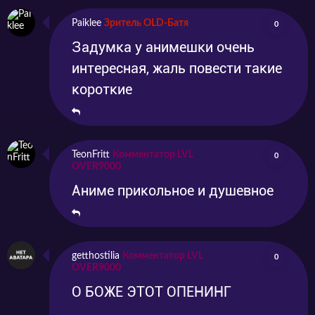
Paiklee
Зритель OLD-Батя
0
Задумка у анимешки очень
интересная, жаль повести такие
короткие
TeonFritt
Комментатор LVL
0
OVER9000
Аниме прикольное и душевное
getthostilia
Комментатор LVL
0
OVER9000
О БОЖЕ ЭТОТ ОПЕНИНГ