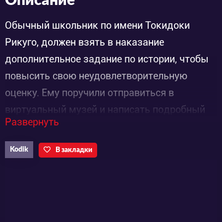
Описание
Обычный школьник по имени Токидоки
Рикуго, должен взять в наказание
дополнительное задание по истории, чтобы
повысить свою неудовлетворительную
оценку. Ему поручили отправиться в
виртуальный музей и написать подробный
Развернуть
отчет. Музей позволял посетителям
пользоваться высокотехнологической
Kodik
В закладки
виртуальной реальностью, которая с
точностью воссоздавала эпоху Эдо. Однако
как только началось моделирование,
Токидоки был атакован непонятным