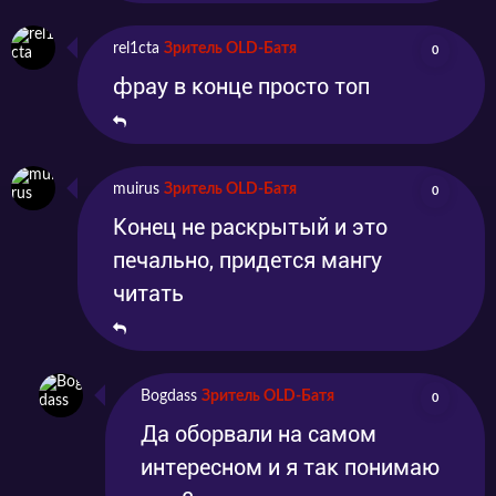
rel1cta
Зритель OLD-Батя
0
фрау в конце просто топ
muirus
Зритель OLD-Батя
0
Конец не раскрытый и это
печально, придется мангу
читать
Bogdass
Зритель OLD-Батя
0
Да оборвали на самом
интересном и я так понимаю