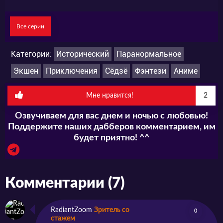
Все серии
Категории:
Исторический
Паранормальное
Экшен
Приключения
Сёдзё
Фэнтези
Аниме
Мне нравится!
2
Озвучиваем для вас днем и ночью с любовью!
Поддержите наших дабберов комментарием, им
будет приятно! ^^
Комментарии (7)
RadiantZoom
Зритель со
0
стажем