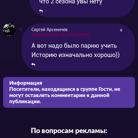
что 2 сезона увы нету
Сергей Арсеничев
0
Комментатор LVL OVER9000
А вот надо было парню учить
Историю изначально хорошо))
Информация
Посетители, находящиеся в группе
Гости
, не
могут оставлять комментарии к данной
публикации.
По вопросам рекламы: