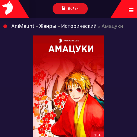
Войти
AniMaunt
»
Жанры
»
Исторический
» Амацуки
13+