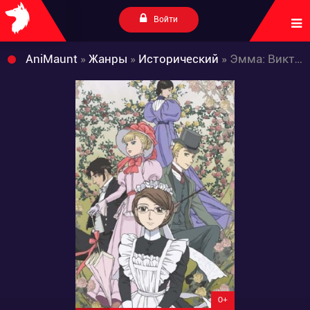
Войти
AniMaunt
»
Жанры
»
Исторический
» Эмма: Викторианская романтика 2
0+