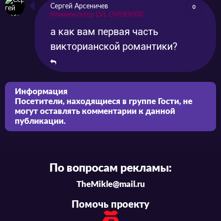
Сергей Арсеничев
0
Комментатор LVL OVER9000
а как вам первая часть
викторианской романтики?
Информация
Посетители, находящиеся в группе
Гости
, не
могут оставлять комментарии к данной
публикации.
По вопросам рекламы:
TheMikle@mail.ru
Помочь проекту