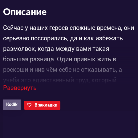
Описание
Сейчас у наших героев сложные времена, они
серьёзно поссорились, да и как избежать
размолвок, когда между вами такая
большая разница. Один привык жить в
роскоши и нив чём себе не отказывать, а
учёба это единственный труд, который
Развернуть
Уильяму знаком. Тогда как Эмме
приходилось, работать с первых дней своей
Kodik
В закладки
взрослой жизни, и всего добиваться самой,
терпя голод и насмешки. Вполне,
естественно, что молодым людям порой