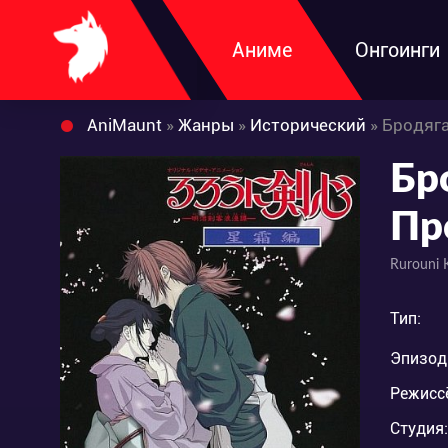
Аниме
Онгоинги
AniMaunt
»
Жанры
»
Исторический
» Бродяг
Бр
Пр
Rurouni 
Тип:
Эпизод
Режисс
Студия: