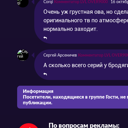
Corqi
Комментатор LVL OVER9000
16 октяб
Очень уж грустная ова, но сдел
оригинального тв по атмосфере
нормально заходит.
Сергей Арсеничев
Комментатор LVL OVER90
А сколько всего серий у бродяг
Информация
Посетители, находящиеся в группе
Гости
, не
публикации.
По вопросам рекламы: