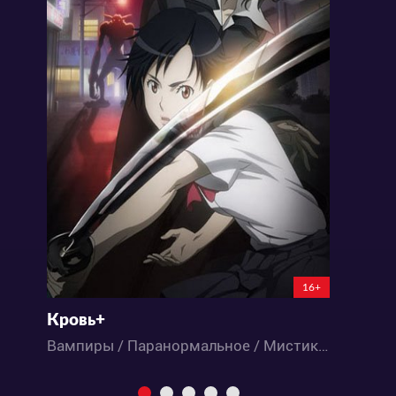
16+
Кровь+
Вампиры / Паранормальное / Мистика / Экшен / Драма / Приключения / Сёнэн / Ужасы / Аниме