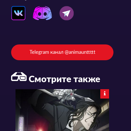
Telegram канал @animaunttttt
Смотрите также