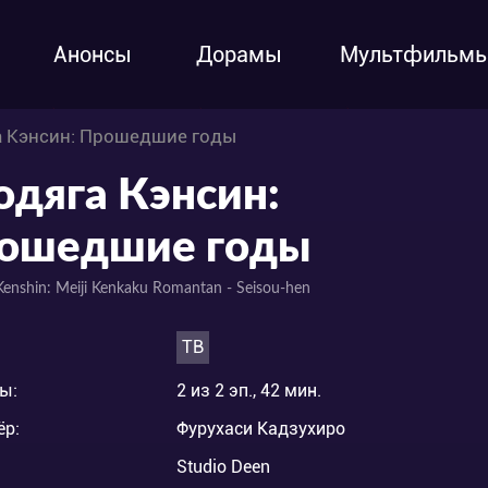
Анонсы
Дорамы
Мультфильм
а Кэнсин: Прошедшие годы
одяга Кэнсин:
ошедшие годы
Kenshin: Meiji Kenkaku Romantan - Seisou-hen
ТВ
ы:
2 из 2 эп., 42 мин.
ёр:
Фурухаси Кадзухиро
Studio Deen