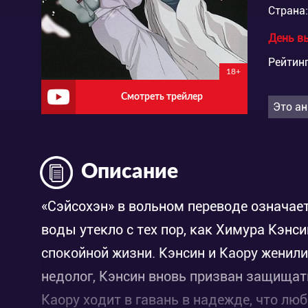
Страна:
День в
Рейтинг
18+
Смотреть трейлер
Это ан
Описание
«Сэйсохэн» в вольном переводе означае
воды утекло с тех пор, как Химура Кэнс
спокойной жизни. Кэнсин и Каору женили
недолог, Кэнсин вновь призван защищат
Каору ходит в гавань в надежде, что лю