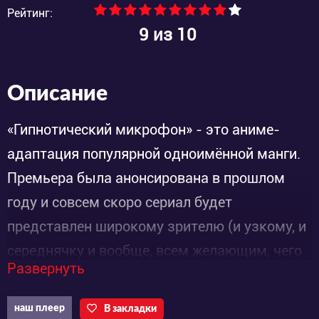
Рейтинг:
9
из 10
Описание
«Гипнотический микрофон» - это аниме-
адаптация популярной одноимённой манги.
Премьера была анонсирована в прошлом
году и совсем скоро сериал будет
представлен широкому зрителю (и узкому, и
середнячку и вообще, всем желающим, чего
Развернуть
уж).
наш плеер
В закладки