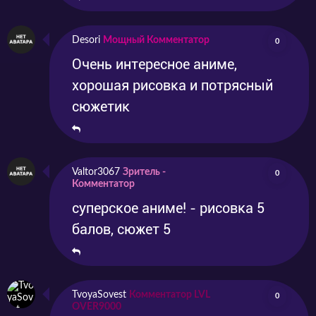
Desori
Мощный Комментатор
0
Очень интересное аниме,
хорошая рисовка и потрясный
сюжетик
Valtor3067
Зритель -
0
Комментатор
суперское аниме! - рисовка 5
балов, сюжет 5
TvoyaSovest
Комментатор LVL
0
OVER9000