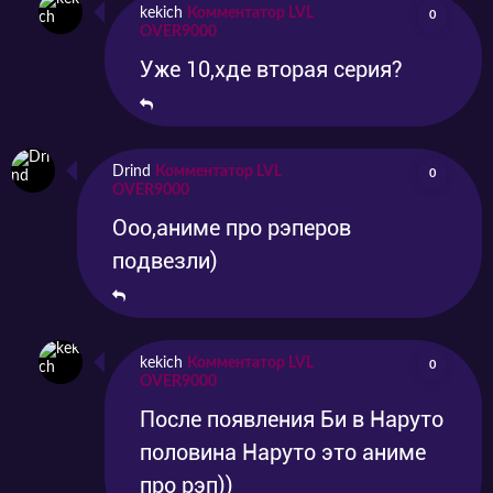
kekich
Комментатор LVL
0
OVER9000
Уже 10,хде вторая серия?
Drind
Комментатор LVL
0
OVER9000
Ооо,аниме про рэперов
подвезли)
kekich
Комментатор LVL
0
OVER9000
После появления Би в Наруто
половина Наруто это аниме
про рэп))