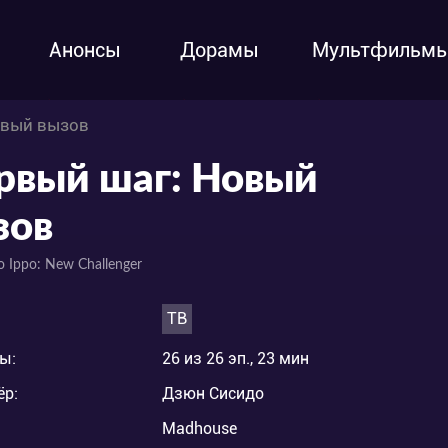
Анонсы
Дорамы
Мультфильм
овый вызов
рвый шаг: Новый
зов
o Ippo: New Challenger
ТВ
ы:
26 из 26 эп., 23 мин
ёр:
Дзюн Сисидо
Madhouse