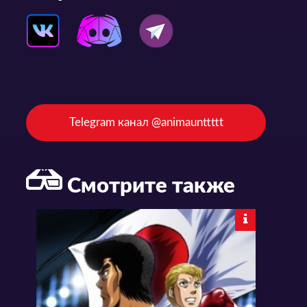
Telegram канал @animaunttttt
Смотрите также