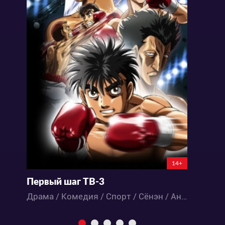
14+
Первый шаг ТВ-3
Драма / Комедия / Спорт / Сёнэн / Аниме
К