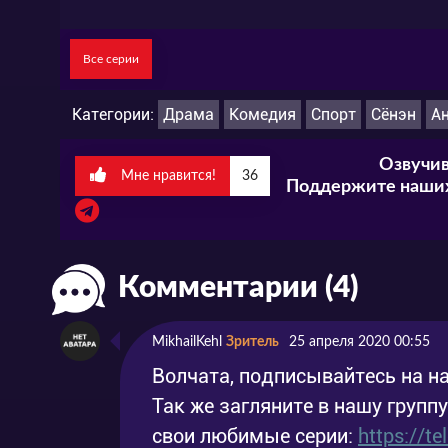
Все серии
Категории:
Драма
Комедия
Спорт
Сёнэн
А
Озвучив
Мне нравится!
36
Поддержите наших
Комментарии (4)
MikhailKehl
Зритель
25 апреля 2020 00:55
Волчата, подписывайтесь на на
Так же загляните в нашу групп
свои любимые серии:
https://t