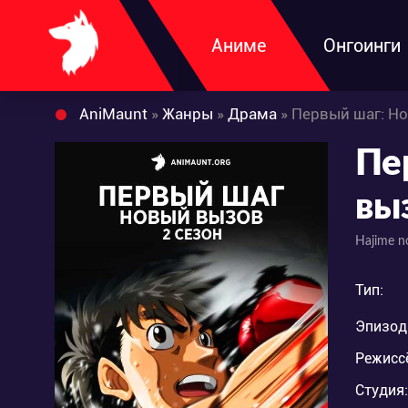
Аниме
Онгоинги
AniMaunt
»
Жанры
»
Драма
» Первый шаг: Н
Пе
вы
Hajime n
Тип:
Эпизод
Режисс
Студия: