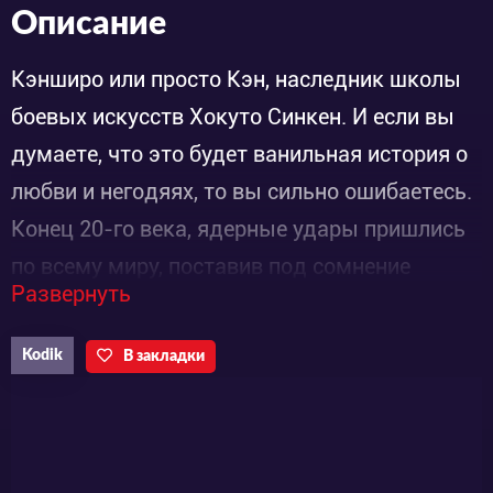
Описание
Кэнширо или просто Кэн, наследник школы
боевых искусств Хокуто Синкен. И если вы
думаете, что это будет ванильная история о
любви и негодяях, то вы сильно ошибаетесь.
Конец 20-го века, ядерные удары пришлись
по всему миру, поставив под сомнение
Развернуть
выживание человечества. Однако люди
выжили и вернулись во времена, когда все
Kodik
В закладки
решает сила.
Юрия возлюбленная Кэна, была похищена
Сином учеником противоборствующей