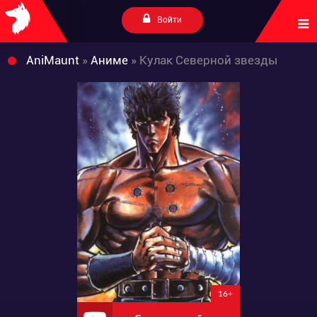
Войти
AniMaunt
»
Аниме
» Кулак Северной звезды
16+