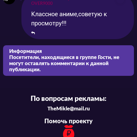
OVER9000
Классное аниме,советую к
просмотру!!!
Информация
Посетители, находящиеся в группе
Гости
, не
могут оставлять комментарии к данной
публикации.
По вопросам рекламы:
TheMikle@mail.ru
Помочь проекту