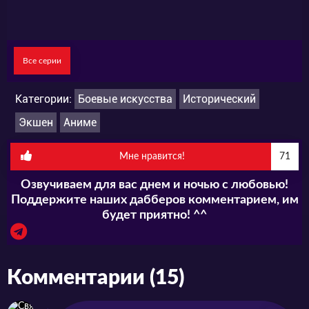
Перерождение" вы сможете в нашем плеере в
лучшем качестве и многоголосой озвучке. Не
пропустите появление серий на нашем сайте.
Все серии
Приятного просмотра!
Категории:
Боевые искусства
Исторический
Экшен
Аниме
Мне нравится!
71
Озвучиваем для вас днем и ночью с любовью!
Поддержите наших дабберов комментарием, им
будет приятно! ^^
Комментарии (15)