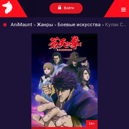
Войти
AniMaunt
»
Жанры
»
Боевые искусства
» Кулак Синего неба: Перерождение
16+