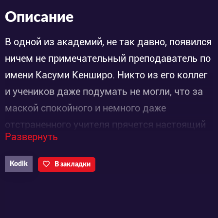
Описание
В одной из академий, не так давно, появился
ничем не примечательный преподаватель по
имени Касуми Кенширо. Никто из его коллег
и учеников даже подумать не могли, что за
маской спокойного и немного даже
отстраненного учителя прячется настоящий
Развернуть
боец, за плечами которого осталось
достаточно бравых подвигов. В узких кругах
Kodik
В закладки
он известен так же как Ян Вонг, или сам
Повелитель Ада, ведь он 62-ой приемник
смертельной японской техники боя, под