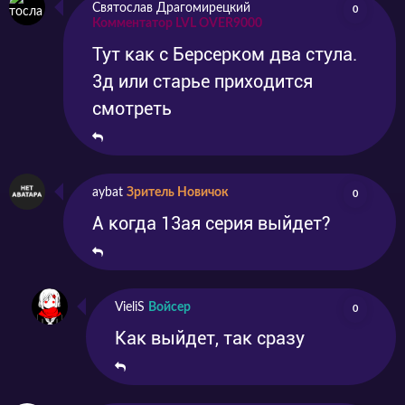
Святослав Драгомирецкий
0
Комментатор LVL OVER9000
Тут как с Берсерком два стула.
3д или старье приходится
смотреть
aybat
Зритель Новичок
0
А когда 13ая серия выйдет?
VieliS
Войсер
0
Как выйдет, так сразу