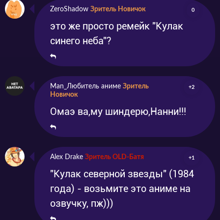
ZeroShadow
Зритель Новичок
0
это же просто ремейк "Кулак
синего неба"?
Man_Любитель аниме
Зритель
+2
Новичок
Омаэ ва,му шиндерю,Нанни!!!
Alex Drake
Зритель OLD-Батя
+1
"Кулак северной звезды" (1984
года) - возьмите это аниме на
озвучку, пж)))