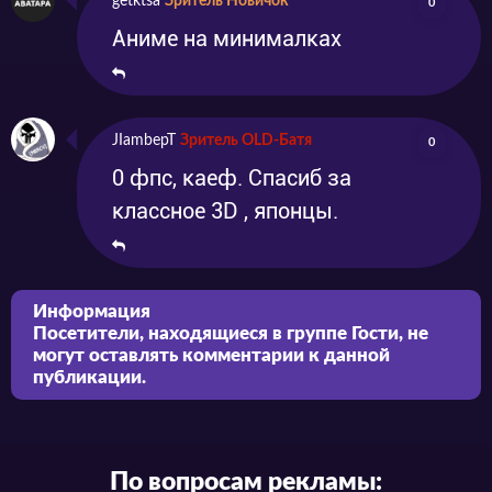
getktsa
Зритель Новичок
0
Аниме на минималках
JIambepT
Зритель OLD-Батя
0
0 фпс, каеф. Спасиб за
классное 3D , японцы.
Информация
Посетители, находящиеся в группе
Гости
, не
могут оставлять комментарии к данной
публикации.
По вопросам рекламы: