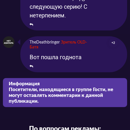
следующую серию! С
нетерпением.
TheDeathbringer
Зритель OLD-
+2
Батя
Вот пошла годнота
Информация
Посетители, находящиеся в группе
Гости
, не
могут оставлять комментарии к данной
публикации.
По вопросам рекламы: