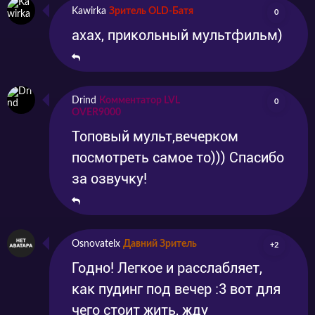
Kawirka
Зритель OLD-Батя
0
ахах, прикольный мультфильм)
Drind
Комментатор LVL
0
OVER9000
Топовый мульт,вечерком
посмотреть самое то))) Спасибо
за озвучку!
Osnovatelx
Давний Зритель
+2
Годно! Легкое и расслабляет,
как пудинг под вечер :3 вот для
чего стоит жить, жду