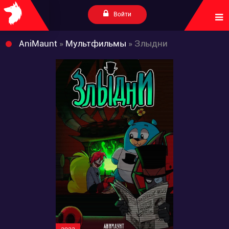
Войти
AniMaunt
»
Мультфильмы
» Злыдни