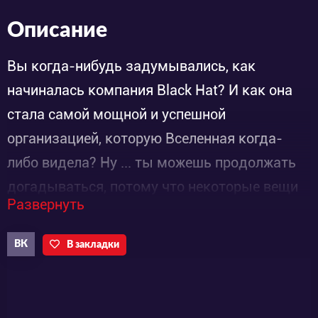
Описание
Вы когда-нибудь задумывались, как
начиналась компания Black Hat? И как она
стала самой мощной и успешной
организацией, которую Вселенная когда-
либо видела? Ну ... ты можешь продолжать
догадываться, потому что некоторые вещи
Развернуть
не предназначены для того, чтобы знать
смертных, если только ты не хочешь
ВК
В закладки
оказаться на шесть футов ниже или хуже ...
подать в суд на наших Хэтторни. Тем не
менее, продолжайте, Деменсия становится