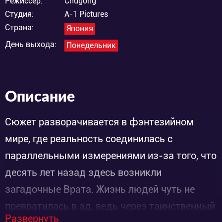
Режиссёр:
Chugong
Студия:
A-1 Pictures
Страна:
Япония
День выхода:
Понедельник
Описание
Сюжет разворачивается в фэнтезийном
мире, где реальность соединилась с
параллельными измерениями из-за того, что
десять лет назад здесь возникли
загадочные Врата. Жизнь людей чуть не
превратилась в ад, ведь через таинственный
Развернуть