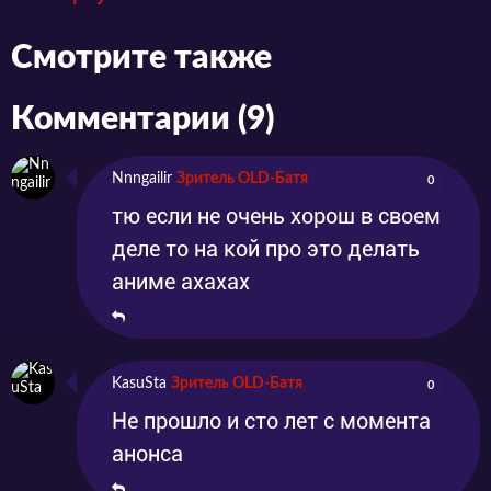
Портал в города и сёла стали проникать
ужасные монстры, творящие невообразимые
Смотрите также
бесчинства. К счастью для человечества,
избранные герои получили в Дар
Комментарии (9)
экстраординарные способности, и теперь они
Nnngailir
Зритель OLD-Батя
0
могут отражать нападения нечисти. Славная
тю если не очень хорош в своем
Гильдия Охотников профессионально
деле то на кой про это делать
уничтожает чудищ и разыскивает сокровища
аниме ахахах
в подземельях. Но главный герой аниме,
двадцатилетний Сон Джину даже не мечтал
ни о подвигах, ни о богатстве: он, слабейший
KasuSta
Зритель OLD-Батя
0
из слабейших, имел ничтожный ранг.
Не прошло и сто лет с момента
Экспедиция даже в самую безопасную
анонса
пещеру была для него крутым испытанием,