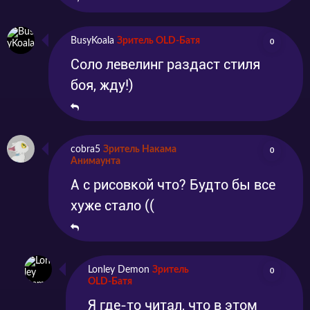
пока во время одной из миссий он не обрёл
уникальную возможность увеличивать свою
BusyKoala
Зритель OLD-Батя
0
Соло левелинг раздаст стиля
силу. Теперь он – сильнейший воин и самый
боя, жду!)
успешный искатель сокровищ.
cobra5
Зритель Накама
0
Анимаунта
А с рисовкой что? Будто бы все
хуже стало ((
Lonley Demon
Зритель
0
OLD-Батя
Я где-то читал, что в этом