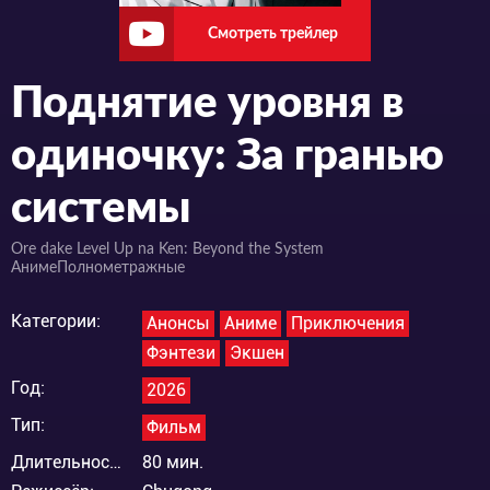
Смотреть трейлер
Поднятие уровня в
одиночку: За гранью
системы
Ore dake Level Up na Ken: Beyond the System
АнимеПолнометражные
Категории:
Анонсы
Аниме
Приключения
Фэнтези
Экшен
Год:
2026
Тип:
Фильм
Длительность:
80 мин.