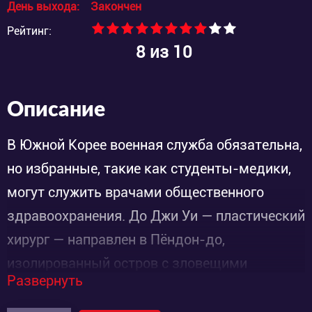
День выхода:
Закончен
Рейтинг:
8
из 10
Описание
В Южной Корее военная служба обязательна,
но избранные, такие как студенты-медики,
могут служить врачами общественного
здравоохранения. До Джи Уи — пластический
хирург — направлен в Пёндон-до,
изолированный остров с зловещими
Развернуть
знаками. Сможет ли он выжить там год?