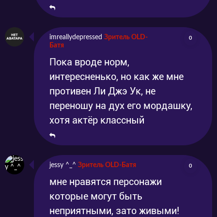
imreallydepressed
Зритель OLD-
0
Батя
Пока вроде норм,
интересненько, но как же мне
противен Ли Джэ Ук, не
переношу на дух его мордашку,
хотя актёр классный
jessy ^_^
Зритель OLD-Батя
0
мне нравятся персонажи
которые могут быть
неприятными, зато живыми!