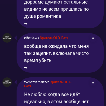
дорраме думают остальные,
видимо не всем пришлась по
душе романтика
etheria.wx
Зритель OLD-Батя
0
вообще не ожидала что меня
так зацепит, включала чисто
время убить
zxcbezdarnaiazxc
Зритель OLD-
0
Батя
Не люблю когда всё идёт
идеально, в этом вообще нет