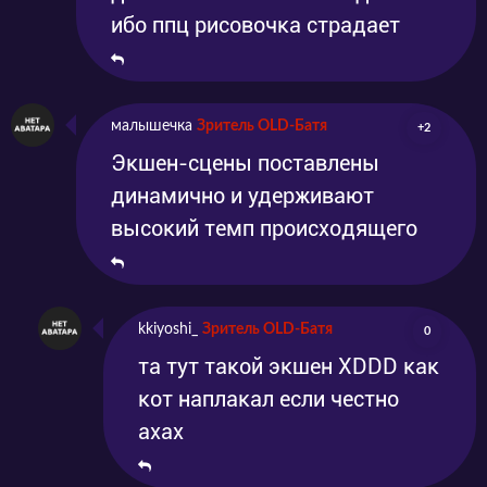
ибо ппц рисовочка страдает
малышечка
Зритель OLD-Батя
+2
Экшен-сцены поставлены
динамично и удерживают
высокий темп происходящего
kkiyoshi_
Зритель OLD-Батя
0
та тут такой экшен XDDD как
кот наплакал если честно
ахах