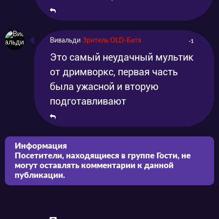
Вивальди
Зритель OLD-Батя
-1
Это самый неудачный мультик
от дримворкс, первая часть
была ужасной и вторую
подготавливают
Информация
Посетители, находящиеся в группе
Гости
, не
могут оставлять комментарии к данной
публикации.