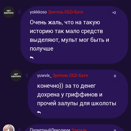
yokkkoso
Зритель OLD-Батя
+2
Очень жаль, что на такую
историю так мало средств
выделяют, мульт мог быть и
получше
yuwvix_
Зритель OLD-Батя
0
конечно)) за то денег
дохрена у гриффинов и
прочей залупы для школоты
ПаркетныйЛенолиум
Зритель
0