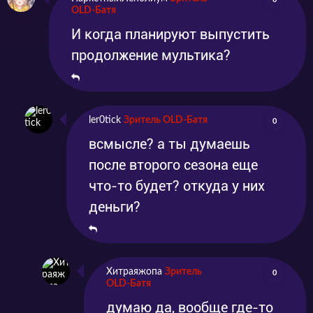
OLD-Батя
И когда планируют выпустить
продолжение мультика?
ler0tick
Зритель OLD-Батя
0
всмысле? а ты думаешь
после второго сезона еще
что-то будет? откуда у них
деньги?
Хитраяжопа
Зритель
0
OLD-Батя
думаю да, вообще где-то