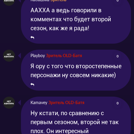
KatiaLolka
Зритель
0
ААХХА а ведь говорили в
комментах что будет второй
сезон, как же я рада!
Playboy
Зритель OLD-Батя
0
Я ору с того что второстепенные
персонажи ну совсем никакие)
Kamavey
Зритель OLD-Батя
0
Ну кстати, по сравнению с
первым сезоном, второй не так
плох. Он интересный