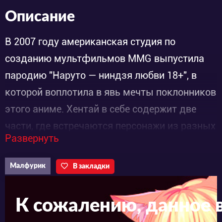
Описание
В 2007 году американская студия по
созданию мультфильмов MMG выпустила
пародию "Наруто — ниндзя любви 18+", в
которой воплотила в явь мечты поклонников
этого аниме. Хентай в себе содержит две
части, где встречаются персонажи из разных
Развернуть
аниме как популярных, так и не очень.
Наблюдать за их взаимодействиями очень
Малфурик
В закладки
необычно. Центральными персонажами
становятся: Наруто, Сакура, Цунаде и
К сожалению, данное 
девушка по имени Надиа — она является