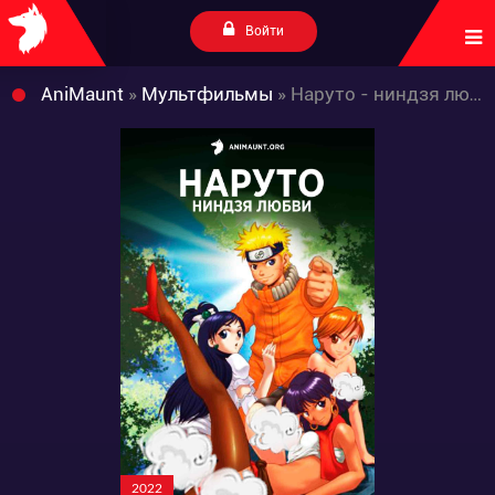
Войти
AniMaunt
»
Мультфильмы
» Наруто - ниндзя любви 18+
2022