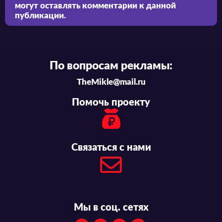
могут оставлять комментарии к данной
впечатлениями в комментариях.
публикации.
По вопросам рекламы:
TheMikle@mail.ru
Помочь проекту
Связаться с нами
Мы в соц. сетях