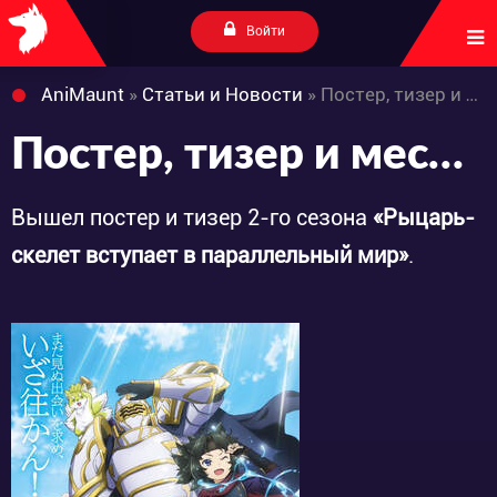
Войти
AniMaunt
»
Статьи и Новости
» Постер, тизер и месяц премьеры 2-го сезона «Gaikotsu Kishi-sama, Tadaima Isekai e Odekakechuu»
Постер, тизер и месяц премьеры 2-го сезона «Gaikotsu Kishi-sama, Tadaima Isekai e Odekakechuu»
Вышел постер и тизер 2-го сезона
«Рыцарь-
скелет вступает в параллельный мир»
.