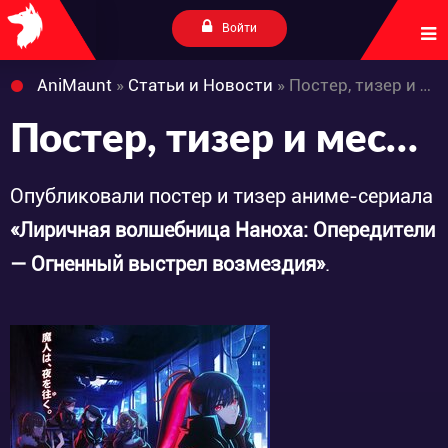
Войти
AniMaunt
»
Статьи и Новости
» Постер, тизер и месяц премьеры «Mahou Shoujo Lyrical Nanoha EXCEEDS: Gun Blaze Vengeance»
Постер, тизер и месяц премьеры «Mahou Shoujo Lyrical Nanoha EXCEEDS: Gun Blaze Vengeance»
Опубликовали постер и тизер аниме-сериала
«Лиричная волшебница Наноха: Опередители
— Огненный выстрел возмездия»
.