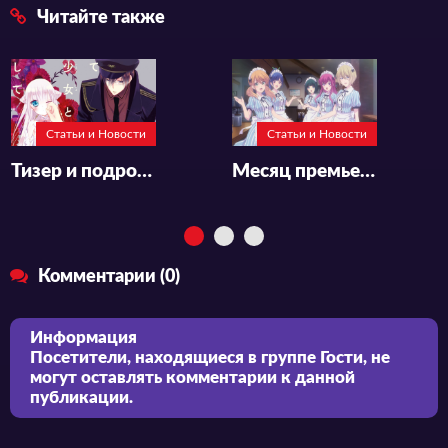
Читайте также
Статьи и Новости
Статьи и Новости
Тизер и подробности «Katsute Mahou Shoujo to Aku wa Tekitai shiteita»
Месяц премьеры и тизер продолжения аниме «Megami no Cafe Terrace»
Комментарии (0)
Информация
Посетители, находящиеся в группе
Гости
, не
могут оставлять комментарии к данной
публикации.